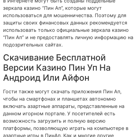
в Интернете могут быть созданы поддельные
зеркала казино “Пин Ап”, которые могут
использоваться для мошенничества. Поэтому для
защиты своих финансовых данных рекомендуется
использовать только официальные зеркала казино
“Пин Ап” и не предоставлять личную информацию на
подозрительных сайтах.
Скачивание Бесплатной
Версии Казино Пин Уп На
Андроид Или Айфон
Гости также могут скачать приложения Пин Ап,
чтобы на смартфонах и планшетах автономно
включать азартные аппараты, представленные на
данном игорном портале. У посетителей есть
возможность загрузить и полную версию
платформы, позволяющую играть на компьютере в
азартные игры в ПинАп. Как и многие другие