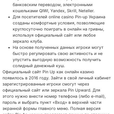
банковским переводом, электронными
кошельками QIWI, Yandex, Skrill, Neteller.
Для посетителей online casino Pin-up Украина
созданы комфортные условия, позволяющие
круглосуточно поиграть в онлайн на гривны,
используя официальный сайт или любое
зеркало клуба.
На основе полученных данных игроки могут
быстро регулировать свою активность и не
упустить выгодную возможность получить
солидный денежный куш.
Официальный сайт Pin Up как онлайн казино
появилось в 2016 году. Зайти в свой личный кабинет
зарегистрированные игроки смогут через
официальный сайт или зеркала Pin Upward. Для
этого нужно внести номер телефона (либо е-mail),
пароль и выбрать пункт «Вход» в верхней части
экранной формы главного меню. Полная версия