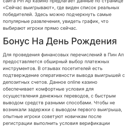
сайта Pin Ap казино предлагает данные по странице
«Сейчас выигрывают», где виден список реальных
победителей. Здесь можно подчеркнуть самые
популярные развлечения, увидеть график, что
выбирают игроки прямо сейчас.
Бонус На День Рождения
Для проведения финансовых перечислений в Пин Ап
предоставляется обширный выбор платежных
инструментов. В отзывах посетителей есть
подтверждение оперативности вывода выигрышей с
депозитных счетов. Данное online казино
обеспечивает комфортные условия для
осуществления денежных переводов, с быстрым
выводом средств разными способами. Чтобы не
возникали задержки с выводом первого выигрыша,
опытные игроки советуют новичкам после
регистрации выполнить условия верификации