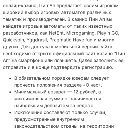
онлайн-казино, Пин Ап предлагает своим игрокам
широкий выбор игровых автоматов различных
тематик и производителей. В казино Пин Ап вы
найдете игровые автоматы от таких известных
разработчиков, как NetEnt, Microgaming, Play’n GO,
Quickspin, Yggdrasil, Pragmatic Have fun и многих
других. Для доступа к мобильной версии сайта
необходимо открыть официальный сайт казино “Пин
Ап” на смартфоне или планшете. Далее заполнить ее,
отправить и в конце подтвердить регистрацию.
В обязательном порядке юзерам следует
прочесть положения раздела «О нас».
Минимальный возврат — 12 рублей, а
максимальная сумма ограничивается
наибольшим депозитом за неделю.
Исключение составляют только случаи,
предусмотренные внутренним
законодательством страны, на территории