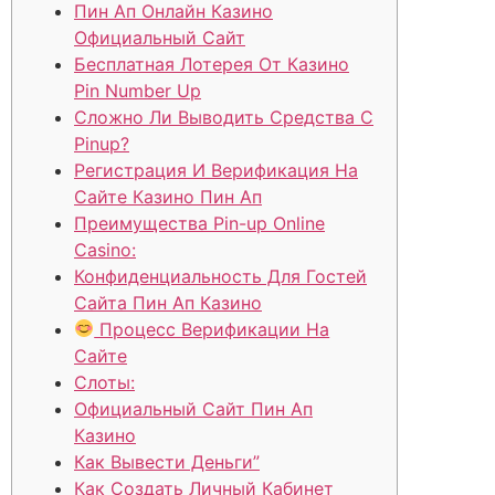
Пин Ап Онлайн Казино
Официальный Сайт
Бесплатная Лотерея От Казино
Pin Number Up
Сложно Ли Выводить Средства С
Pinup?
Регистрация И Верификация На
Сайте Казино Пин Ап
Преимущества Pin-up Online
Casino:
Конфиденциальность Для Гостей
Сайта Пин Ап Казино
Процесс Верификации На
Сайте
Слоты:
Официальный Сайт Пин Ап
Казино
Как Вывести Деньги”
Как Создать Личный Кабинет