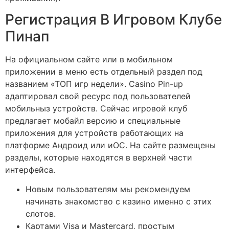
Регистрация В Игровом Клубе
Пинап
На официальном сайте или в мобильном
приложении в меню есть отдельный раздел под
названием «ТОП игр недели». Casino Pin-up
адаптировал свой ресурс под пользователей
мобильныз устройств. Сейчас игровой клуб
предлагает мобайл версию и специальные
приложения для устройств работающих на
платформе Андроид или иОС. На сайте размещены
разделы, которые находятся в верхней части
интерфейса.
Новым пользователям мы рекомендуем
начинать знакомство с казино именно с этих
слотов.
Картами Visa и Mastercard, простым