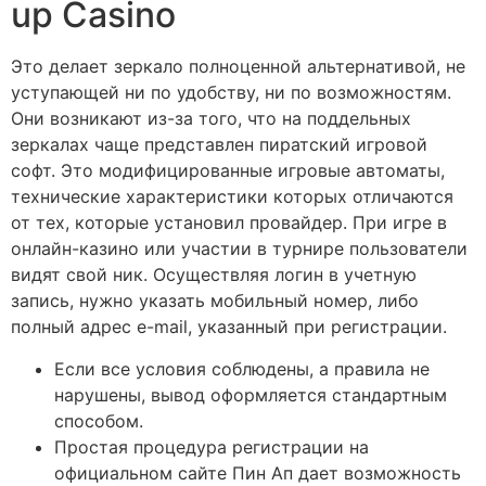
up Casino
Это делает зеркало полноценной альтернативой, не
уступающей ни по удобству, ни по возможностям.
Они возникают из-за того, что на поддельных
зеркалах чаще представлен пиратский игровой
софт. Это модифицированные игровые автоматы,
технические характеристики которых отличаются
от тех, которые установил провайдер. При игре в
онлайн-казино или участии в турнире пользователи
видят свой ник. Осуществляя логин в учетную
запись, нужно указать мобильный номер, либо
полный адрес e-mail, указанный при регистрации.
Если все условия соблюдены, а правила не
нарушены, вывод оформляется стандартным
способом.
Простая процедура регистрации на
официальном сайте Пин Ап дает возможность