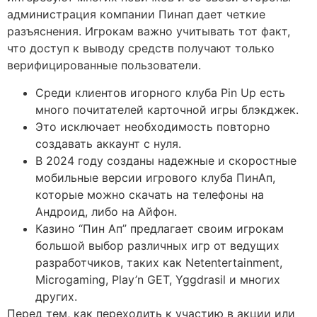
администрация компании Пинап дает четкие
разъяснения. Игрокам важно учитывать тот факт,
что доступ к выводу средств получают только
верифицированные пользователи.
Среди клиентов игорного клуба Pin Up есть
много почитателей карточной игры блэкджек.
Это исключает необходимость повторно
создавать аккаунт с нуля.
В 2024 году созданы надежные и скоростные
мобильные версии игрового клуба ПинАп,
которые можно скачать на телефоны на
Андроид, либо на Айфон.
Казино “Пин Ап” предлагает своим игрокам
большой выбор различных игр от ведущих
разработчиков, таких как Netentertainment,
Microgaming, Play’n GET, Yggdrasil и многих
других.
Перед тем, как переходить к участию в акции или