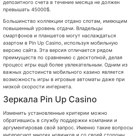
депозитного счета в течение месяца не должен
превышать 45000$.
Большинство коллекции отдано слотам, имеющим
повышенный уровень отдачи. Владельцы
смартфонов и планшетов могут наслаждаться
азартом в Pin Up Casino, используя мобильную
версию сайта. Эта версия отличается рядом
преимуществ по сравнению с десктопной, делая
процесс игры ещё более увлекательным. Одним из
важных достоинств мобильного казино является
возможность игры в игровые автоматы даже при
низкой скорости интернета.
Зеркала Pin Up Casino
Изменить установленные критерии можно
обратившись в службу поддержки компании и
аргументировав свой запрос. Именно такие вопросы
интересуют многих новичков и со своей стороны