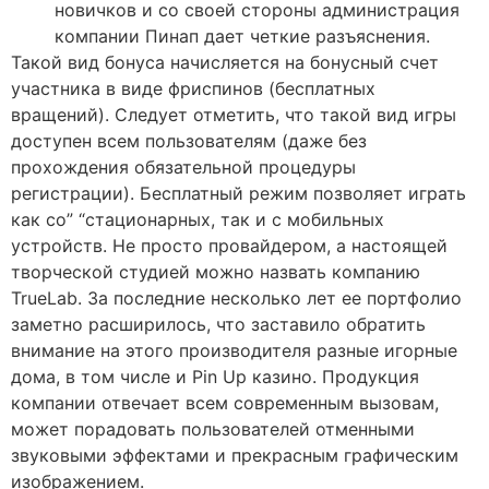
новичков и со своей стороны администрация
компании Пинап дает четкие разъяснения.
Такой вид бонуса начисляется на бонусный счет
участника в виде фриспинов (бесплатных
вращений). Следует отметить, что такой вид игры
доступен всем пользователям (даже без
прохождения обязательной процедуры
регистрации). Бесплатный режим позволяет играть
как со” “стационарных, так и с мобильных
устройств. Не просто провайдером, а настоящей
творческой студией можно назвать компанию
TrueLab. За последние несколько лет ее портфолио
заметно расширилось, что заставило обратить
внимание на этого производителя разные игорные
дома, в том числе и Pin Up казино. Продукция
компании отвечает всем современным вызовам,
может порадовать пользователей отменными
звуковыми эффектами и прекрасным графическим
изображением.