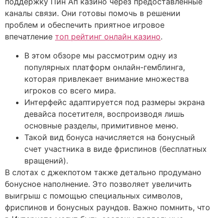
поддержку Пин Ап казино через предоставленные
каналы связи. Они готовы помочь в решении
проблем и обеспечить приятное игровое
впечатление
топ рейтинг онлайн казино
.
В этом обзоре мы рассмотрим одну из
популярных платформ онлайн-гемблинга,
которая привлекает внимание множества
игроков со всего мира.
Интерфейс адаптируется под размеры экрана
девайса посетителя, воспроизводя лишь
основные разделы, примитивное меню.
Такой вид бонуса начисляется на бонусный
счет участника в виде фриспинов (бесплатных
вращений).
В слотах с джекпотом также детально продумано
бонусное наполнение. Это позволяет увеличить
выигрыш с помощью специальных символов,
фриспинов и бонусных раундов. Важно помнить, что