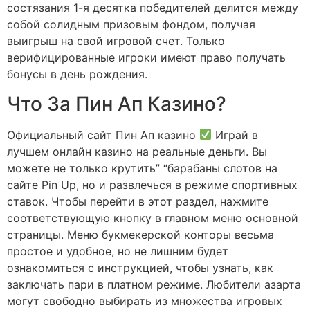
состязания 1-я десятка победителей делится между
собой солидным призовым фондом, получая
выигрыш на свой игровой счет. Только
верифицированные игроки имеют право получать
бонусы в день рождения.
Что За Пин Ап Казино?
Официальный сайт Пин Ап казино
Играй в
лучшем онлайн казино на реальные деньги. Вы
можете не только крутить” “барабаны слотов на
сайте Pin Up, но и развлечься в режиме спортивных
ставок. Чтобы перейти в этот раздел, нажмите
соответствующую кнопку в главном меню основной
страницы. Меню букмекерской конторы весьма
простое и удобное, но не лишним будет
ознакомиться с инструкцией, чтобы узнать, как
заключать пари в платном режиме. Любители азарта
могут свободно выбирать из множества игровых