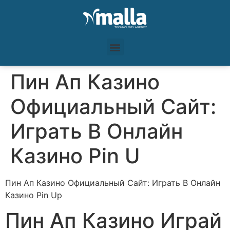
Пин Ап Казино
Официальный Сайт:
Играть В Онлайн
Казино Pin U
Пин Ап Казино Официальный Сайт: Играть В Онлайн
Казино Pin Up
Пин Ап Казино Играй