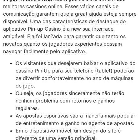
melhores cassinos online. Esses vários canais de
comunicação garantem que a great ajuda esteja sempre
disponível. Uma das características de destaque do
aplicativo Pin-up Casino é a new sua interface
amigável. Ela foi lan?ada para garantir que tanto os
novatos quanto os jogadores experientes possam
navegar facilmente pelo aplicativo.
Os visitantes que desejarem baixar o aplicativo do
cassino Pin Up para seu telefone (tablet) poderão
ze divertir confortavelmente no ano de máquinas
de jogo.
Ou seja, os jogadores sinceramente não terão
nenhum problema com retornos e ganhos
regulares.
As apostas esportivas são a maneira mais popular
de entretenimento e ganho no agente de apostas.
Em o dispositivo móvel, um design do site é
diferente de uma versão principal.