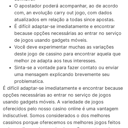
O apostador poderá acompanhar, ao de acordo
com, an evolução carry out jogo, com dados
atualizados em relação a todas since apostas.
É difícil adaptar-se imediatamente e encontrar
because opções necessárias ao entrar no serviço
de jogos usando gadgets móveis.
Você deve experimentar muchas as variações
deste jogo de cassino para encontrar aquela que
melhor ze adapta aos teus interesses.
Sinta-se a vontade para fazer contato ou enviar
uma mensagem explicando brevemente seu
problematica.
É difícil adaptar-se imediatamente e encontrar because
opções necessárias ao entrar no serviço de jogos
usando gadgets móveis. A variedade de jogos
oferecidos pelo nosso casino online é uma vantagem
indiscutível. Somos considerados o dos melhores
cassinos porque oferecemos os melhores jogos feitos