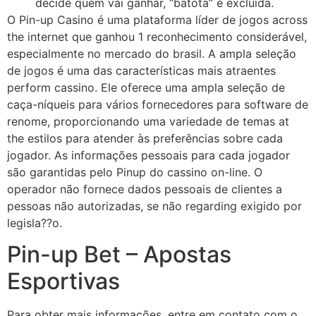
decide quem vai ganhar, “batota” é excluída.
O Pin-up Casino é uma plataforma líder de jogos across
the internet que ganhou 1 reconhecimento considerável,
especialmente no mercado do brasil. A ampla seleção
de jogos é uma das características mais atraentes
perform cassino. Ele oferece uma ampla seleção de
caça-níqueis para vários fornecedores para software de
renome, proporcionando uma variedade de temas at
the estilos para atender às preferências sobre cada
jogador. As informações pessoais para cada jogador
são garantidas pelo Pinup do cassino on-line. O
operador não fornece dados pessoais de clientes a
pessoas não autorizadas, se não regarding exigido por
legisla??o.
Pin-up Bet – Apostas
Esportivas
Para obter mais informações, entre em contato com o