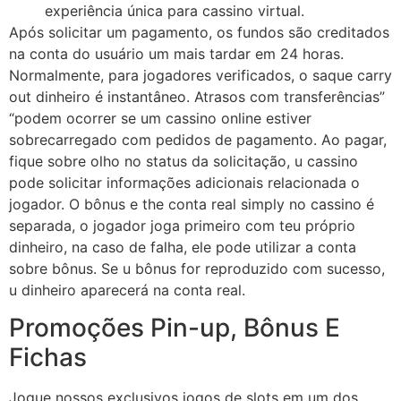
experiência única para cassino virtual.
Após solicitar um pagamento, os fundos são creditados
na conta do usuário um mais tardar em 24 horas.
Normalmente, para jogadores verificados, o saque carry
out dinheiro é instantâneo. Atrasos com transferências”
“podem ocorrer se um cassino online estiver
sobrecarregado com pedidos de pagamento. Ao pagar,
fique sobre olho no status da solicitação, u cassino
pode solicitar informações adicionais relacionada o
jogador. O bônus e the conta real simply no cassino é
separada, o jogador joga primeiro com teu próprio
dinheiro, na caso de falha, ele pode utilizar a conta
sobre bônus. Se u bônus for reproduzido com sucesso,
u dinheiro aparecerá na conta real.
Promoções Pin-up, Bônus E
Fichas
Jogue nossos exclusivos jogos de slots em um dos