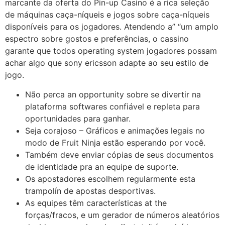
marcante da oferta do Pin-up Casino é a rica seleção
de máquinas caça-níqueis e jogos sobre caça-níqueis
disponíveis para os jogadores. Atendendo a” “um amplo
espectro sobre gostos e preferências, o cassino
garante que todos operating system jogadores possam
achar algo que sony ericsson adapte ao seu estilo de
jogo.
Não perca an opportunity sobre se divertir na
plataforma softwares confiável e repleta para
oportunidades para ganhar.
Seja corajoso – Gráficos e animações legais no
modo de Fruit Ninja estão esperando por você.
Também deve enviar cópias de seus documentos
de identidade pra an equipe de suporte.
Os apostadores escolhem regularmente esta
trampolín de apostas desportivas.
As equipes têm características at the
forças/fracos, e um gerador de números aleatórios