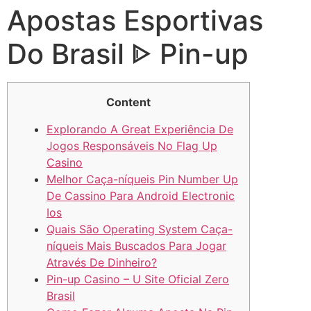
Apostas Esportivas
Do Brasil ᐈ Pin-up
Content
Explorando A Great Experiência De
Jogos Responsáveis No Flag Up
Casino
Melhor Caça-níqueis Pin Number Up
De Cassino Para Android Electronic
Ios
Quais São Operating System Caça-
níqueis Mais Buscados Para Jogar
Através De Dinheiro?
Pin-up Casino – U Site Oficial Zero
Brasil