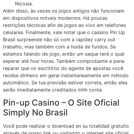
Nicosia.
Além disso, às vezes os jogos antigos não funcionam
em dispositivos móveis modernos. Há poucas
restrições técnicas afin de jogos ao vivo em telefones
celulares. Finalmente, vale notar que o cassino Pin Up
Brasil surpreende não só com a rapidez carry out
trabalho, mas também com a huida de fundos. Se
estamos falando de jogo, então um saque terá o qual
esperar até four horas. Também comprobante a pena
reparar que no escritório do agente de apostas você
recebe dinheiro em geral instantaneamente em método
automático. Se tua previsão estiver correta, então eles
serão imediatamente creditados mhh conta.
Pin-up Casino – O Site Oficial
Simply No Brasil
Você pode realizar o download en su totalidad gratuito
através de nosso link ou visitando o internet site oficial