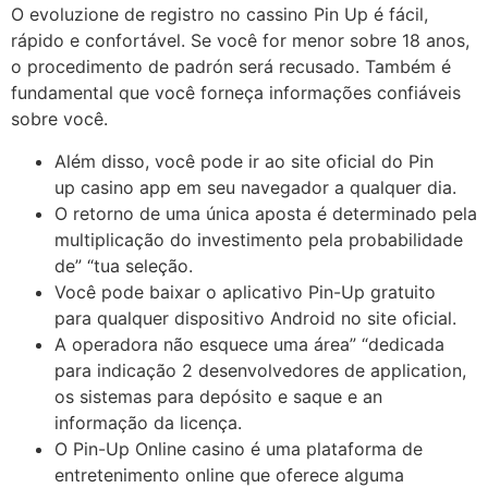
O evoluzione de registro no cassino Pin Up é fácil,
rápido e confortável. Se você for menor sobre 18 anos,
o procedimento de padrón será recusado. Também é
fundamental que você forneça informações confiáveis ​​
sobre você.
Além disso, você pode ir ao site oficial do Pin
up casino app em seu navegador a qualquer dia.
O retorno de uma única aposta é determinado pela
multiplicação do investimento pela probabilidade
de” “tua seleção.
Você pode baixar o aplicativo Pin-Up gratuito
para qualquer dispositivo Android no site oficial.
A operadora não esquece uma área” “dedicada
para indicação 2 desenvolvedores de application,
os sistemas para depósito e saque e an
informação da licença.
O Pin-Up Online casino é uma plataforma de
entretenimento online que oferece alguma