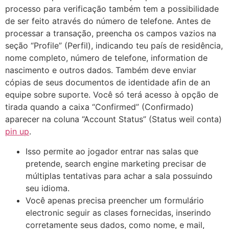
processo para verificação também tem a possibilidade
de ser feito através do número de telefone. Antes de
processar a transação, preencha os campos vazios na
seção “Profile” (Perfil), indicando teu país de residência,
nome completo, número de telefone, information de
nascimento e outros dados. Também deve enviar
cópias de seus documentos de identidade afin de an
equipe sobre suporte. Você só terá acesso à opção de
tirada quando a caixa “Confirmed” (Confirmado)
aparecer na coluna “Account Status” (Status weil conta)
pin up
.
Isso permite ao jogador entrar nas salas que
pretende, search engine marketing precisar de
múltiplas tentativas para achar a sala possuindo
seu idioma.
Você apenas precisa preencher um formulário
electronic seguir as clases fornecidas, inserindo
corretamente seus dados, como nome, e mail,