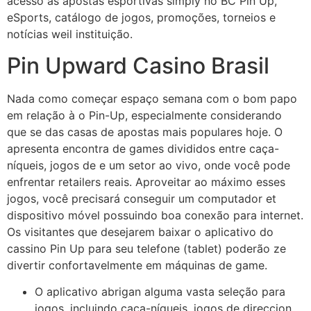
acesso às apostas esportivas simply no BC Pin Up,
eSports, catálogo de jogos, promoções, torneios e
notícias weil instituição.
Pin Upward Casino Brasil
Nada como começar espaço semana com o bom papo
em relação à o Pin-Up, especialmente considerando
que se das casas de apostas mais populares hoje. O
apresenta encontra de games divididos entre caça-
níqueis, jogos de e um setor ao vivo, onde você pode
enfrentar retailers reais. Aproveitar ao máximo esses
jogos, você precisará conseguir um computador et
dispositivo móvel possuindo boa conexão para internet.
Os visitantes que desejarem baixar o aplicativo do
cassino Pin Up para seu telefone (tablet) poderão ze
divertir confortavelmente em máquinas de game.
O aplicativo abrigan alguma vasta seleção para
jogos, incluindo caça-níqueis, jogos de direccion,