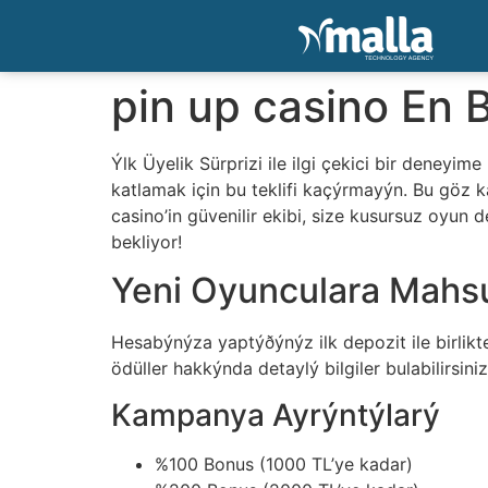
pin up casino En B
Ýlk Üyelik Sürprizi ile ilgi çekici bir deneyim
katlamak için bu teklifi kaçýrmayýn. Bu göz k
casino’in güvenilir ekibi, size kusursuz oyun 
bekliyor!
Yeni Oyunculara Mahsu
Hesabýnýza yaptýðýnýz ilk depozit ile birlikt
ödüller hakkýnda detaylý bilgiler bulabilirsi
Kampanya Ayrýntýlarý
%100 Bonus (1000 TL’ye kadar)