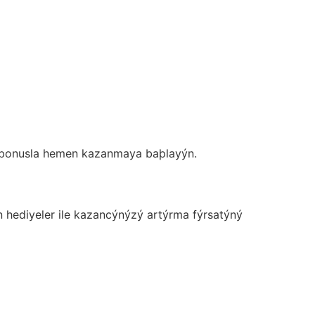
un bonusla hemen kazanmaya baþlayýn.
lan hediyeler ile kazancýnýzý artýrma fýrsatýný