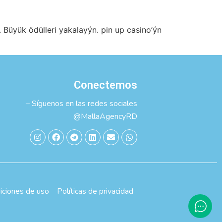
 Büyük ödülleri yakalayýn. pin up casino’ýn
Conectemos
– Síguenos en las redes sociales
@MallaAgencyRD
iciones de uso
Políticas de privacidad