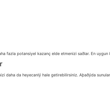
 daha fazla potansiyel kazanç elde etmenizi saðlar. En uyg
r
inizi daha da heyecanlý hale getirebilirsiniz. Aþaðýda sunu