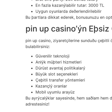
En fazla kazanýlabilir tutar: 3000 TL
Uygun oyunlarda deðerlendirilebilir
Bu þartlara dikkat ederek, bonusunuzu en optim
pin up casino’ýn Eþsiz 
pin up casino, ziyaretçilerine sunduðu çeþitli
bulabilirsiniz:
Güvenilir teknoloji
Anlýk müþteri hizmetleri
Dürüst avantaj politikalarý
Büyük slot seçenekleri
Çeþitli transfer yöntemleri
Kazançlý oranlar
Mobil uyumlu arayüz
Bu ayrýcalýklar sayesinde, hem saðlam hem d
adrestesiniz!