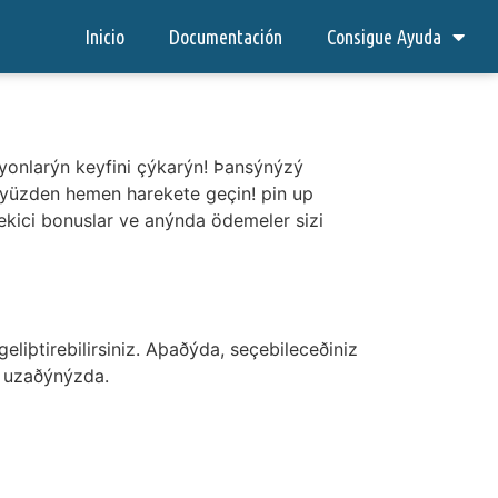
Inicio
Documentación
Consigue Ayuda
onlarýn keyfini çýkarýn! Þansýnýzý
u yüzden hemen harekete geçin! pin up
çekici bonuslar ve anýnda ödemeler sizi
liþtirebilirsiniz. Aþaðýda, seçebileceðiniz
k uzaðýnýzda.