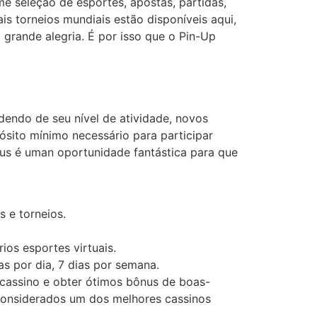
e seleção de esportes, apostas, partidas,
s torneios mundiais estão disponíveis aqui,
grande alegria. É por isso que o Pin-Up
endo de seu nível de atividade, novos
sito mínimo necessário para participar
us é uman oportunidade fantástica para que
 e torneios.
os esportes virtuais.
s por dia, 7 dias por semana.
 cassino e obter ótimos bônus de boas-
 considerados um dos melhores cassinos