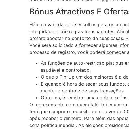
Bónus Atractivos E Ofert
Há uma variedade de escolhas para os amante
integridade e crie regras transparentes. Afin
prefere apostar no conforto de suas casas. Pa
Você será solicitado a fornecer algumas inf
processo de registro, você poderá começar a 
As funções de auto-restrição platipus e
saudável e controlado.
O que o Pin-Up um dos melhores é a de
E quando é hora de sacar seus fundos,
manter o controle de suas transações.
Obter os, é registrar uma conta e se in
O representante com quem falei foi educado
terá que cumprir o requisito de rollover de 
após receber o dinheiro. Para além das apos
cena política mundial. As eleições presidenci