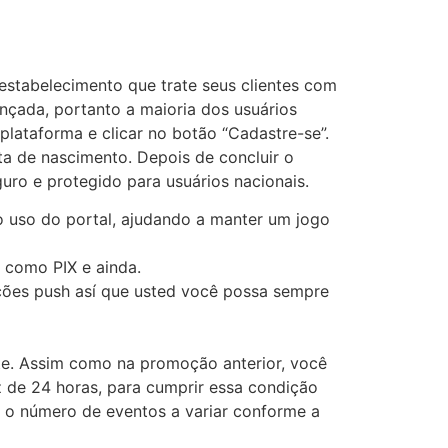
estabelecimento que trate seus clientes com
ançada, portanto a maioria dos usuários
 plataforma e clicar no botão “Cadastre-se”.
ta de nascimento. Depois de concluir o
guro e protegido para usuários nacionais.
 o uso do portal, ajudando a manter um jogo
 como PIX e ainda.
ções push así que usted você possa sempre
te. Assim como na promoção anterior, você
ez de 24 horas, para cumprir essa condição
m o número de eventos a variar conforme a