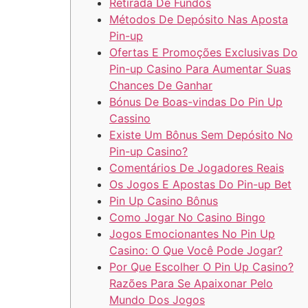
Retirada De Fundos
Métodos De Depósito Nas Aposta
Pin-up
Ofertas E Promoções Exclusivas Do
Pin-up Casino Para Aumentar Suas
Chances De Ganhar
Bónus De Boas-vindas Do Pin Up
Cassino
Existe Um Bônus Sem Depósito No
Pin-up Casino?
Comentários De Jogadores Reais
Os Jogos E Apostas Do Pin-up Bet
Pin Up Casino Bônus
Como Jogar No Casino Bingo
Jogos Emocionantes No Pin Up
Casino: O Que Você Pode Jogar?
Por Que Escolher O Pin Up Casino?
Razões Para Se Apaixonar Pelo
Mundo Dos Jogos