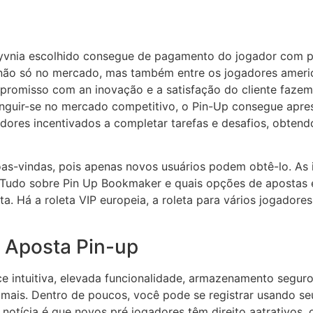
ryvnia escolhido consegue de pagamento do jogador com p
ão só no mercado, mas também entre os jogadores america
mpromisso com an inovação e a satisfação do cliente faze
tinguir-se no mercado competitivo, o Pin-Up consegue apr
es incentivados a completar tarefas e desafios, obtendo 
boas-vindas, pois apenas novos usuários podem obtê-lo. A
 Tudo sobre Pin Up Bookmaker e quais opções de apostas 
. Há a roleta VIP europeia, a roleta para vários jogadores, 
 Aposta Pin-up
face intuitiva, elevada funcionalidade, armazenamento seg
 mais. Dentro de poucos, você pode se registrar usando seu
notícia é que novos pré jogadores têm direito aatrativos, o