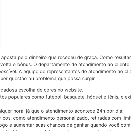
n aposta pelo dinheiro que recebeu de graça. Como resulta
e volta o bônus. O departamento de atendimento ao cliente
ossível. A equipe de representantes de atendimento ao cli
lquer questão ou problema que possa surgir.
uidadosa escolha de cores no website.
tes populares como futebol, basquete, hóquei e tênis, e e
.
quer hora, já que o atendimento acontece 24h por dia.
icos, como atendimento personalizado, retiradas com limi
o jogo e aumentar suas chances de ganhar quando você com