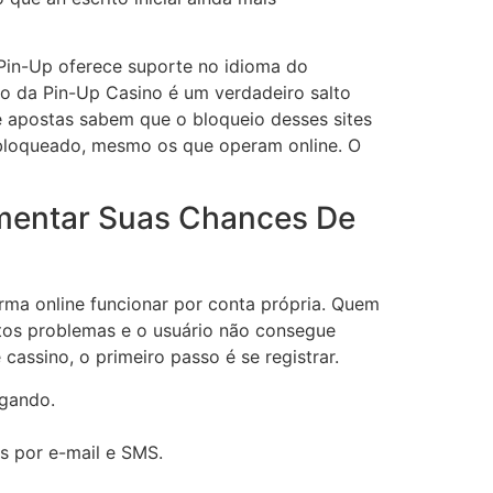
 Pin-Up oferece suporte no idioma do
vo da Pin-Up Casino é um verdadeiro salto
e apostas sabem que o bloqueio desses sites
 bloqueado, mesmo os que operam online. O
umentar Suas Chances De
rma online funcionar por conta própria. Quem
ertos problemas e o usuário não consegue
assino, o primeiro passo é se registrar.
ogando.
s por e-mail e SMS.