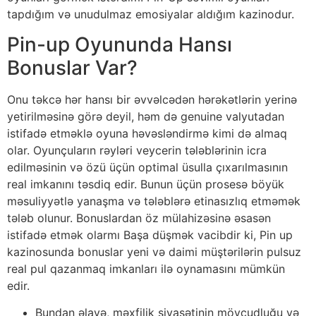
tapdığım və unudulmaz emosiyalar aldığım kazinodur.
Pin-up Oyununda Hansı
Bonuslar Var?
Onu təkcə hər hansı bir əvvəlcədən hərəkətlərin yerinə
yetirilməsinə görə deyil, həm də genuine valyutadan
istifadə etməklə oyuna həvəsləndirmə kimi də almaq
olar. Oyunçuların rəyləri veycerin tələblərinin icra
edilməsinin və özü üçün optimal üsulla çıxarılmasının
real imkanını təsdiq edir. Bunun üçün prosesə böyük
məsuliyyətlə yanaşma və tələblərə etinasızlıq etməmək
tələb olunur. Bonuslardan öz mülahizəsinə əsasən
istifadə etmək olarmı Başa düşmək vacibdir ki, Pin up
kazinosunda bonuslar yeni və daimi müştərilərin pulsuz
real pul qazanmaq imkanları ilə oynamasını mümkün
edir.
Bundan əlavə, məxfilik siyasətinin mövcudluğu və