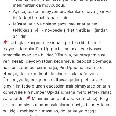
məlumatlar da mövcuddur.
Ayrıca, bəzən müəyyən problemlər ortaya çıxır və
istifadəçi bir həll tapa bilmir.
Müştərilərin və onların şəxsi məlumatlarının
təhlükəsizliyi ilk növbədə şirkətin etibarlılığından
asılıdır.
Tətbiqlər zəngin funksionallıq əldə edib, bunun”
“sayəsində onlar Pin-Up portalının əsas versiyasını
tamamilə əvəz edə bilirlər. Xüsusilə, bu proqram sizə
yeni hesabı qeydiyyatdan keçirməyə, depozit qoymağa,
hesabınızdan pul çıxarmağa, Pin Up idmanına mərc
etməyə, dəstək xidməti ilə əlaqə saxlamağa və s.
Ümumiyyətlə, proqramlar kifayət qədər piel və sabit
işləyir. İstifadə olunan qacetdən asılı olmayaraq onların
köməyi ilə Pin number Up-da idmana mərc etmək rahat
və rahatdır.
Minimum amount depozit məbləği Flag
Up kazino siyasətindən asılı olaraq dəyişə bilər. Adətən
bu, kiçik məbləğdir, məsələn, dollar və ya başqa