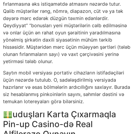
fırlanmasına əks istiqamətdə atmasını nəzərdə tutur.
Qalib müştərilər rəng, nömrə, diapazon, cüt və ya tək
dəyərə mərc edərək düzgün təxmin edənlərdir.
Qeydiyyat” “bonusları yeni müştərilərin cəlb edilməsinə
və onlar üçün ən rahat oyun şəraitinin yaradılmasına
yönəlmiş şirkətin daxili siyasətinin mühüm tərkib
hissəsidir. Müştəridən mərc üçün müəyyən şərtləri (tələb
olunan fırlanmaların sayı) və vaxt çərçivəsini yerinə
yetirməsi tələb olunur.
Saytın mobil versiyası portativ cihazların istifadəçiləri
üçün nəzərdə tutulub. O, sadələşdirilmiş versiyada
hazırlanır və əsas bölmələrin ardıcıllığını saxlayır. Burada
siz hesablanmış pinkoinlərin sayını, səhmlər dəstini və
temukan lotereyaları görə bilərsiniz.
uduşları Karta Çıxarmaqla
Pin-up Casino-də Real
Alfilerazo Oynayın