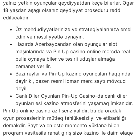
yalnız yetkin oyunçular qeydiyyatdan keçə bilərlər. Əgər
18 yaşdan aşağı olsanız qeydiyyat proseduru rədd
ediləcəkdir.
Öz məhdudiyyətlərinizə və strategiyalarınıza əməl
edin və məsuliyyətlə oynayın.
Hazırda Azərbaycandan olan oyunçular slot
maşınlarında və Pin Up casino online mərcdə real
pulla oynaya bilər və təsirli uduşlar almağa
zəmanət verilir.
Bəzi rəylər və Pin-Up kazino oyunçuları haqqında
deyir ki, bəzən rəsmi idman mərc saytı mövcud
deyil.
Canlı Diler Oyunları Pin-Up Casino-da canlı diler
oyunları əsl kazino atmosferini yaşamaq imkanıdır.
Pin Up online casino az lisenziyalıdır, bu da oradakı
oyun proseslərinin mütləq təhlükəsizliyi və etibarlılığı
deməkdir. Sayt və en este momento yüklənə bilən
proqram vasitəsilə rahat giriş sizə kazino ilə daim əlaqə