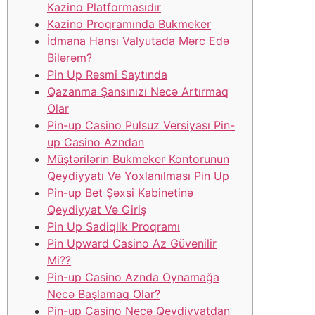
Kazino Platformasıdır
Kazino Proqramında Bukmeker
İdmana Hansı Valyutada Mərc Edə
Bilərəm?
Pin Up Rəsmi Saytında
Qazanma Şansınızı Necə Artırmaq
Olar
Pin-up Casino Pulsuz Versiyası Pin-
up Casino Azndan
Müştərilərin Bukmeker Kontorunun
Qeydiyyatı Və Yoxlanılması Pin Up
Pin-up Bet Şəxsi Kabinetinə
Qeydiyyat Və Giriş
Pin Up Sadiqlik Proqramı
Pin Upward Casino Az Güvenilir
Mi??
Pin-up Casino Aznda Oynamağa
Necə Başlamaq Olar?
Pin-up Casino Necə Qeydiyyatdan