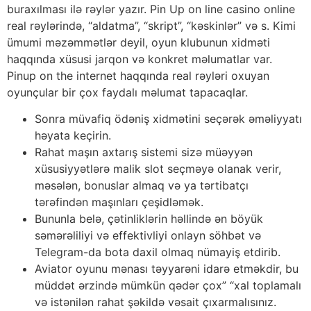
buraxılması ilə rəylər yazır. Pin Up on line casino online
real rəylərində, “aldatma”, “skript”, “kəskinlər” və s. Kimi
ümumi məzəmmətlər deyil, oyun klubunun xidməti
haqqında xüsusi jarqon və konkret məlumatlar var.
Pinup on the internet haqqında real rəyləri oxuyan
oyunçular bir çox faydalı məlumat tapacaqlar.
Sonra müvafiq ödəniş xidmətini seçərək əməliyyatı
həyata keçirin.
Rahat maşın axtarış sistemi sizə müəyyən
xüsusiyyətlərə malik slot seçməyə olanak verir,
məsələn, bonuslar almaq və ya tərtibatçı
tərəfindən maşınları çeşidləmək.
Bununla belə, çətinliklərin həllində ən böyük
səmərəliliyi və effektivliyi onlayn söhbət və
Telegram-da bota daxil olmaq nümayiş etdirib.
Aviator oyunu mənası təyyarəni idarə etməkdir, bu
müddət ərzində mümkün qədər çox” “xal toplamalı
və istənilən rahat şəkildə vəsait çıxarmalısınız.