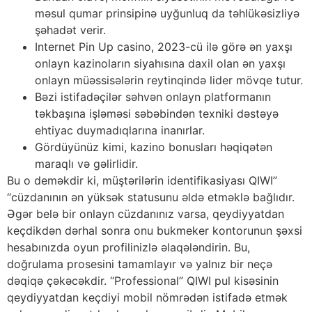
məsul qumar prinsipinə uyğunluq da təhlükəsizliyə
şəhadət verir.
Internet Pin Up casino, 2023-cü ilə görə ən yaxşı
onlayn kazinoların siyahısına daxil olan ən yaxşı
onlayn müəssisələrin reytinqində lider mövqe tutur.
Bəzi istifadəçilər səhvən onlayn platformanın
təkbaşına işləməsi səbəbindən texniki dəstəyə
ehtiyac duymadıqlarına inanırlar.
Gördüyünüz kimi, kazino bonusları həqiqətən
maraqlı və gəlirlidir.
Bu o deməkdir ki, müştərilərin identifikasiyası QIWI”
“cüzdanının ən yüksək statusunu əldə etməklə bağlıdır.
Əgər belə bir onlayn cüzdanınız varsa, qeydiyyatdan
keçdikdən dərhal sonra onu bukmeker kontorunun şəxsi
hesabınızda oyun profilinizlə əlaqələndirin. Bu,
doğrulama prosesini tamamlayır və yalnız bir neçə
dəqiqə çəkəcəkdir. “Professional” QIWI pul kisəsinin
qeydiyyatdan keçdiyi mobil nömrədən istifadə etmək