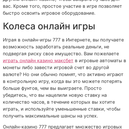
вас. Кроме того, простое участие в игре позволяет
быстро освоить игровое оборудование.
Колеса онлайн игры
Играя в онлайн-игры 777 в Интернете, вы получаете
возможность заработать реальные деньги, не
подвергая риску свое имущество. Вам пожелаете
играть онлайн казино максбет
в игровые автоматы в
монеты либо завести игровой счет во другой
валюте? Но они обычно помнят, что активно играют
в контрольную игру, когда вы это можете потерять
больше фунтов, чем вы выиграете. Просто
убедитесь, что вы нацелили новую ставку на
количество часов, в течение которых вы хотите
играть, и используйте уменьшенные ставки, чтобы
получить максимальные шансы на успех.
Онлайн-казино 777 предлагает множество игровых