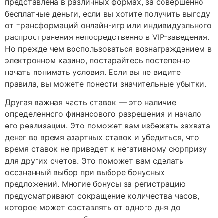
представлена ​​в различных формах, за совершенно
бесплатные деньги, если вы хотите получить выгоду
от трансформаций онлайн-игр или индивидуального
распространения непосредственно в VIP-заведения.
Но прежде чем воспользоваться вознаграждением в
электронном казино, постарайтесь постепенно
начать понимать условия. Если вы не видите
правила, вы можете понести значительные убытки.
Другая важная часть ставок — это наличие
определенного финансового разрешения и начало
его реализации. Это поможет вам избежать захвата
денег во время азартных ставок и убедиться, что
время ставок не приведет к негативному сюрпризу
для других счетов. Это поможет вам сделать
осознанный выбор при выборе бонусных
предложений. Многие бонусы за регистрацию
предусматривают сокращение количества часов,
которое может составлять от одного дня до