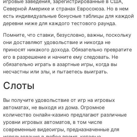
игровые заведения, зарегистрированные в США,
Северной Америке и странах Евросоюза. Но в нем
есть индивидуальные бонусные таблицы для каждой
деревни ниже для каждого тестового раунда.
Помните, что ставки, безусловно, важны, поскольку
они доставляют удовольствие и никогда не
приносят никакого дохода.
Обязательно превратите
его в разрешение и начните ему следовать. Не
обязательно играть в азартные игры, когда вы
несчастны или злы, и пытаетесь выиграть.
Слоты
Вы получите удовольствие от игр на игровых
автоматах, не выходя из дома. Огромное
количество онлайн-казино предлагают различные
уровни игровых автоматов, в том числе
современные видеоигры, предназначенные для
использования в любое время, которые