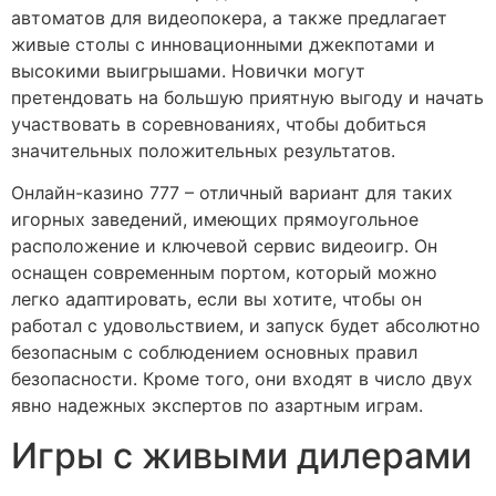
автоматов для видеопокера, а также предлагает
живые столы с инновационными джекпотами и
высокими выигрышами. Новички могут
претендовать на большую приятную выгоду и начать
участвовать в соревнованиях, чтобы добиться
значительных положительных результатов.
Онлайн-казино 777 – отличный вариант для таких
игорных заведений, имеющих прямоугольное
расположение и ключевой сервис видеоигр. Он
оснащен современным портом, который можно
легко адаптировать, если вы хотите, чтобы он
работал с удовольствием, и запуск будет абсолютно
безопасным с соблюдением основных правил
безопасности. Кроме того, они входят в число двух
явно надежных экспертов по азартным играм.
Игры с живыми дилерами