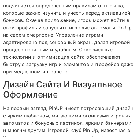
подчиняется определенным правилам отыгрыша,
которые важно изучить и учесть перед активацией
бонусов. Скачав приложение, игрок может войти в
свой профиль и запустить игровые автоматы Pin Up
на своем смартфоне. Управление играми
адаптировано под сенсорный экран, делая игровой
процесс понятным и удобным. Современные
технологии и оптимизация сайта обеспечивают
быструю загрузку игр и элементов интерфейса даже
при медленном интернете.
Дизайн Сайта И Визуальное
Оформление
На первый взгляд, PinUP имеет потрясающий дизайн
с ярким шаблоном, мигающими огоньками игровых
автоматов и бонусных картинок, яркими баннерами
и многим другим. Игровой клуб Pin Up, известная в