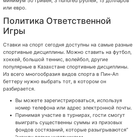
минимум 50 гривен, 3 hundred рублей, 15 долларов
или евро.
Политика Ответственной
Игры
Ставки на спорт сегодня доступны на самые разные
спортивные дисциплины. Можно ставить на футбол,
хоккей, большой теннис, волейбол, другие
популярные в Казахстане спортивные дисциплины.
Из всего многообразия видов спорта в Пин-Ап
беттеру нужно выбрать тот, в котором он
разбирается.
Вы можете зарегистрироваться, используя
номер телефона или адрес электронной почты.
Принимая участие в турнирах, гости смогут
выиграть существенны суммы из призовых
фондов состязаний, которые разыгрываются”