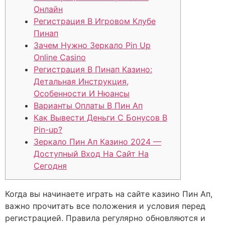
Онлайн
Регистрация В Игровом Клубе
Пинап
Зачем Нужно Зеркало Pin Up
Online Casino
Регистрация В Пинап Казино:
Детальная Инструкция,
Особенности И Нюансы
Варианты Оплаты В Пин Ап
Как Вывести Деньги С Бонусов В
Pin-up?
Зеркало Пин Ап Казино 2024 —
Доступный Вход На Сайт На
Сегодня
Когда вы начинаете играть на сайте казино Пин Ап,
важно прочитать все положения и условия перед
регистрацией. Правила регулярно обновляются и