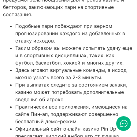
бетторов, заключающих пари на спортивные
состязания.
Подобные пари побеждают при верном
прогнозировании каждого из добавленных в
ставку исходов.
Таким образом вы можете испытать удачу еще
и в спортивных дисциплинах, таких, как
футбол, баскетбол, хоккей и многих других.
Здесь играют виртуальные команды, а исход
можно узнать всего за 2-3 минуты.
При выплатах следите за состоянием заявки,
казино может потребовать дополнительные
сведенья об игроке.
Практически все приложения, имеющиеся на
сайте Пин-ап, поддерживают совершенно
бесплатный демо-режим.
Официальный сайт онлайн-казино Pin Up
предлагает широкий выбор игр от лучших