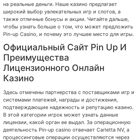
на реальные деньги. Наше казино предлагает
широкий выбор увлекательных игр и слотов, а
также отличные бонусы и акции. Читайте дальше,
чтобы узнать больше о том, что может предложить
Pin-up Casino, и почему это лучшее место для игры.
Официальный Сайт Pin Up И
Преимущества
Лицензионного Онлайн
Казино
Здесь отмечены партнерства с поставщиками игр и
системами платежей, награды и достижения,
подтверждающие надежность и репутацию казино.
В этой категории игрок может узнать данные
лицензии, какой орган ее выдал. За операционную
деятельность Pin-up casino отвечает Carletta NV, а
процессинговые операции осуществляются через