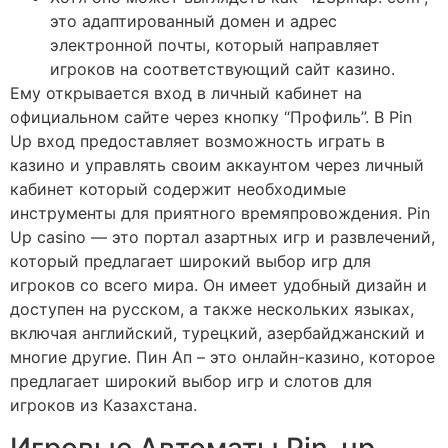
это адаптированный домен и адрес
электронной почты, который направляет
игроков на соответствующий сайт казино.
Ему открывается вход в личный кабинет на
официальном сайте через кнопку “Профиль”. В Pin
Up вход предоставляет возможность играть в
казино и управлять своим аккаунтом через личный
кабинет который содержит необходимые
инструменты для приятного времяпровождения. Pin
Up casino — это портал азартных игр и развлечений,
который предлагает широкий выбор игр для
игроков со всего мира. Он имеет удобный дизайн и
доступен на русском, а также нескольких языках,
включая английский, турецкий, азербайджанский и
многие другие. Пин Ап – это онлайн-казино, которое
предлагает широкий выбор игр и слотов для
игроков из Казахстана.
Игровые Автоматы Pin-up