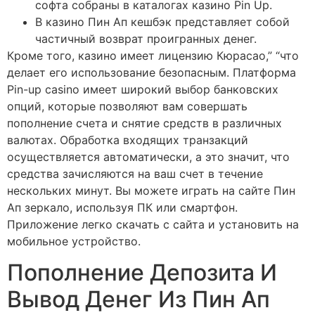
софта собраны в каталогах казино Pin Up.
В казино Пин Ап кешбэк представляет собой
частичный возврат проигранных денег.
Кроме того, казино имеет лицензию Кюрасао,” “что
делает его использование безопасным. Платформа
Pin-up casino имеет широкий выбор банковских
опций, которые позволяют вам совершать
пополнение счета и снятие средств в различных
валютах. Обработка входящих транзакций
осуществляется автоматически, а это значит, что
средства зачисляются на ваш счет в течение
нескольких минут. Вы можете играть на сайте Пин
Ап зеркало, используя ПК или смартфон.
Приложение легко скачать с сайта и установить на
мобильное устройство.
Пополнение Депозита И
Вывод Денег Из Пин Ап