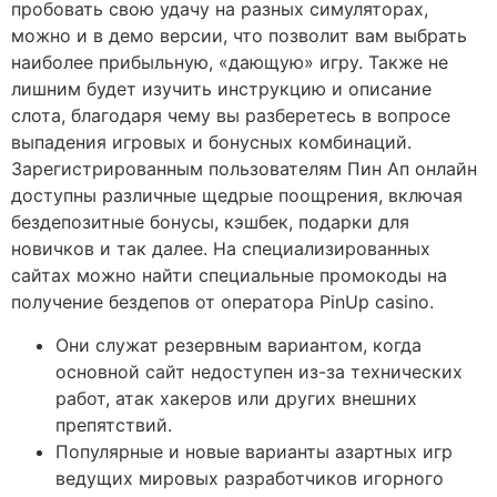
пробовать свою удачу на разных симуляторах,
можно и в демо версии, что позволит вам выбрать
наиболее прибыльную, «дающую» игру. Также не
лишним будет изучить инструкцию и описание
слота, благодаря чему вы разберетесь в вопросе
выпадения игровых и бонусных комбинаций.
Зарегистрированным пользователям Пин Ап онлайн
доступны различные щедрые поощрения, включая
бездепозитные бонусы, кэшбек, подарки для
новичков и так далее. На специализированных
сайтах можно найти специальные промокоды на
получение бездепов от оператора PinUp casino.
Они служат резервным вариантом, когда
основной сайт недоступен из-за технических
работ, атак хакеров или других внешних
препятствий.
Популярные и новые варианты азартных игр
ведущих мировых разработчиков игорного