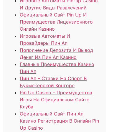
Игровые Автоматы Pin-up Casino
И Другие Виды Развлечений
Официальный Сайт Pin Up И
Преимущества Лицензионного
Онлайн Казино
Игровые Автоматы И
Провайдеры Пин Ап
Пополнение Депозита И Вывод
Денег Из Пин Ап Казино
Главные Преимущества Казино
Пин Ап
Пин Ап – Ставки На Спорт В
Букмекерской Конторе
Pin Up Casino – Преимущества
Игры На Официальном Сайте
Клуба
Официальный Сайт Пин Ап
Казино Регистрация В Онлайн Pin
Up Casino