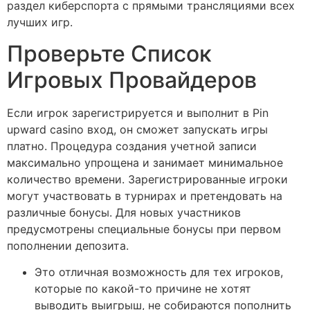
раздел киберспорта с прямыми трансляциями всех
лучших игр.
Проверьте Список
Игровых Провайдеров
Если игрок зарегистрируется и выполнит в Pin
upward casino вход, он сможет запускать игры
платно. Процедура создания учетной записи
максимально упрощена и занимает минимальное
количество времени. Зарегистрированные игроки
могут участвовать в турнирах и претендовать на
различные бонусы. Для новых участников
предусмотрены специальные бонусы при первом
пополнении депозита.
Это отличная возможность для тех игроков,
которые по какой-то причине не хотят
выводить выигрыш, не собираются пополнить