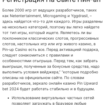
Более 2000 игр от ведущих разработчиков, таких
как Netentertainment, Microgaming и Yggdrasil, –
здесь найдется что-то для каждого. Игры разделены
на несколько категорий, поэтому вы легко найдете
тот тип игры, который ищете. Являетесь ли вы
поклонником классических слотов, прогрессивных
слотов, настольных игр или игр живого казино, в
Pin-up Casino есть все. Перед активацией подарка,
следует ознакомиться с правилами и
особенностями отыгрыша. Перед тем, как забрать
выигрыши, полученные за бонусные средства, надо
выполнить условия вейджера,” “которые подробно
описаны на официальном сайте. По словам
разработчиков, зеркало онлайн казино Pin Upward
bet 2024 будет работать стабильно и в будущем.
Использование виртуальных частных сетей
позволяет загружать в браузере любые