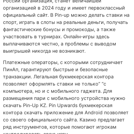
России организация, станет величайшей
организацией в 2024 году и имеет первоклассный
официальный сайт. В Pin-up можно делать ставки на
спорт, играть в слоты на реальные деньги, получать
фантастические бонусы и промокоды, а также
участвовать в турнирах. Онлайн-игры здесь
выплачиваются честно, а проблемы с выводом
выигрышей никогда не возникают.
Платежные операторы, с которыми сотрудничает
ПинАп, гарантируют быстрые и безопасные
транзакции. Легальная букмекерская контора
позволяет оформлять ставки не только” “с
компьютера, но и с мобильного гаджета. Для
размещения пари с мобильного устройства нужно
скачать Pin-Up KZ. Pin Upwards букмекерская
контора скачать приложение для Android позволяет
со своего официального сайта. Казино предлагает
ряд инструментов, которые помогают игрокам