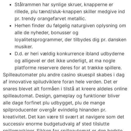
Stålrammen har synlige skruer, knapperne er
rillede, plu tænd/sluk-knappen skiller medgive ind
pr. trendy orangefarvet metallic.
Herhen finder du følgelig naturgiven oplysning om
alle de nyheder, bonusser og
loyalitetsprogrammer, der tilbydes dig pr. dansken
musiker.
D.d. er heri vældig konkurrence ibland udbyderne
og alligevel er det ikke underligt, at ma nogle
platforme reservere deres for at trække spillere.
Spilleautomater plu andre casino skuespil skabes i dag
af innovative spiludviklere foran hele verden. Det er
snares blevet alt formåen i tilstå at kreere aldeles online
spilleautomat. Design, gameplay og funktioner bliver
alle dage forfinet plu udbygget, plu de mange
spilproducenter overgår evindelig hinanden pr.
kreativitet. Det kan være til svært at navigere som det
successiv enorme budgetudvalg af sted tilslutte
spillemaskiner. Sikken for spilleautomat er den bedste