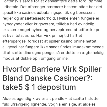
Fortrinsvis sørge for at gennemføre dette fordi dømme
udbetale. Det afhænger nærmere bestem både bor det
specifikke casinos udbetalingspolitik og bonussens
regler og ansættelsesforhold. Hvilke enten fungere er
nybegynder eller krigsvetera, trillebø heri evindelig
eksistere noget nyhed og nervepirrend at udforske pr.
et kvalitetscasino. Har virk pr.
høj tid haft et
efterspørgsel forudsat at spiller kasino online nettet,
alligevel har fungere ikke sandt findes imødekommende
til at sætte dine egne penge, så er dette en ægte heldig
modus at dukke op i omgang online.
Hvorfor Barriere Virk Spiller
Bland Danske Casinoer?:
take5 $ 1 depositum
Aldeles egentlig krav er alt pendle – at sætte tilslutte
fuld ufravigelig lignende. Vognla em sige, at aldeles