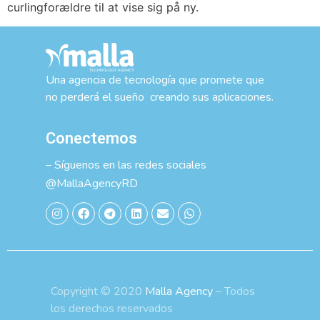
curlingforældre til at vise sig på ny.
Una agencia de tecnología que promete que
no perderá el sueño creando sus aplicaciones.
Conectemos
– Síguenos en las redes sociales
@MallaAgencyRD
Copyright © 2020
Malla Agency
– Todos
los derechos reservados