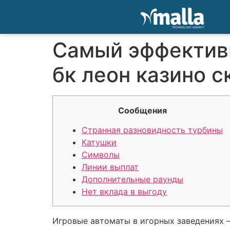
Самый эффективн
бк леон казино с
Сообщения
Странная разновидность турбины
Катушки
Символы
Линии выплат
Дополнительные раунды
Нет вклада в выгоду
Игровые автоматы в игорных заведениях –