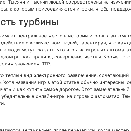
ие.
Тысячи и тысячи людей сосредоточены на изучении
гры, к которым присоединяются игроки, чтобы поддер
сть турбины
нимает центральное место в истории игровых автомат
одействие с количеством людей, гарантируя, что каж
е люди могут сказать, что игры на игровых автоматах
деоигры, как правило, совершенно честны. Кроме того
соким значением RTP.
о теплый вид электронного развлечения, сочетающий в
Хотя названия игр в этой статье обычно интересны, о
ничать и как купить самое дорогое. Этот замечательны
убедительные онлайн-игры на игровых автоматах. Тем 
и.
олагаются вертикально после перезаписи, когда мастер