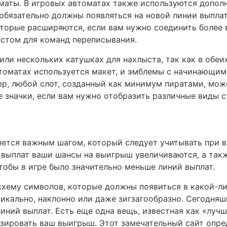
оматы. В игровых автоматах также используются допол
обязательно должны появляться на новой линии выплат
торые расширяются, если вам нужно соединить более 
естом для команд переписывания.
ли нескольких катушках для нахлыста, так как в обеи
втоматах используется макет, и эмблемы с начинающим
ер, любой слот, созданный как минимум пиратами, мо
е значки, если вам нужно отобразить различные виды с
яется важным шагом, который следует учитывать при 
выплат ваши шансы на выигрыш увеличиваются, а такж
тобы в игре было значительно меньше линий выплат.
хему символов, которые должны появиться в какой-ли
тикально, наклонно или даже зигзагообразно. Сегодняш
иний выплат. Есть еще одна вещь, известная как «лучш
зировать ваш выигрыш. Этот замечательный сайт опре