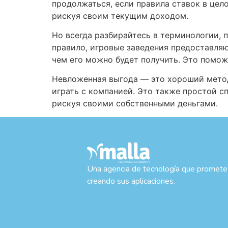
продолжаться, если правила ставок в цел
рискуя своим текущим доходом.
Но всегда разбирайтесь в терминологии, 
правило, игровые заведения предоставля
чем его можно будет получить. Это помож
Невложенная выгода — это хороший метод
играть с компанией. Это также простой с
рискуя своими собственными деньгами.
Una agencia de tecnología que promete
creando sus aplicaciones.