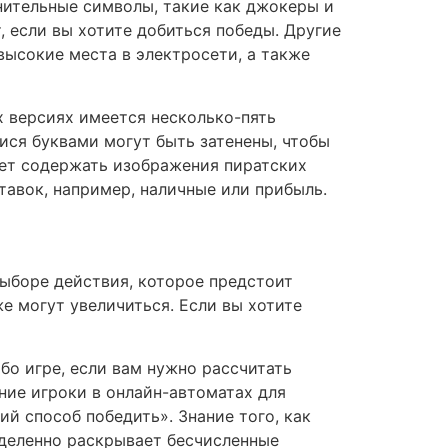
нительные символы, такие как джокеры и
, если вы хотите добиться победы. Другие
высокие места в электросети, а также
х версиях имеется несколько-пять
ися буквами могут быть затенены, чтобы
жет содержать изображения пиратских
тавок, например, наличные или прибыль.
выборе действия, которое предстоит
е могут увеличиться. Если вы хотите
бо игре, если вам нужно рассчитать
ние игроки в онлайн-автоматах для
ий способ победить». Знание того, как
деленно раскрывает бесчисленные