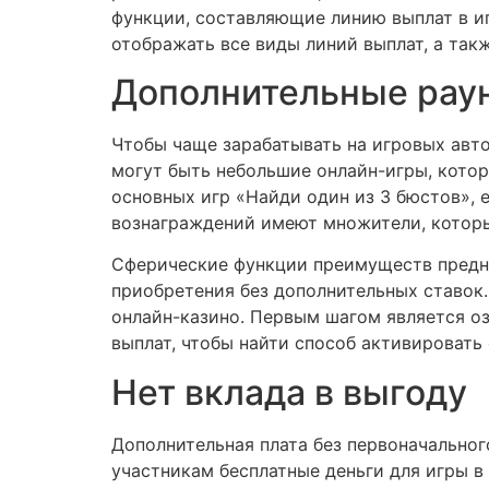
функции, составляющие линию выплат в иг
отображать все виды линий выплат, а так
Дополнительные рау
Чтобы чаще зарабатывать на игровых авт
могут быть небольшие онлайн-игры, которы
основных игр «Найди один из 3 бюстов», 
вознаграждений имеют множители, которы
Сферические функции преимуществ предна
приобретения без дополнительных ставок.
онлайн-казино. Первым шагом является оз
выплат, чтобы найти способ активировать
Нет вклада в выгоду
Дополнительная плата без первоначальног
участникам бесплатные деньги для игры в