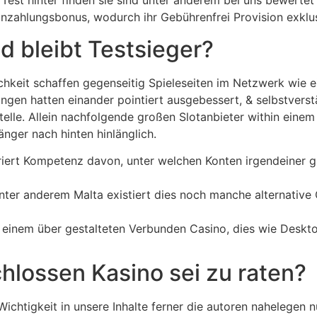
o Test hinter finden sie sind unter anderem bei uns bewert
inzahlungsbonus, wodurch ihr Gebührenfrei Provision exklusi
nd bleibt Testsieger?
keit schaffen gegenseitig Spieleseiten im Netzwerk wie ein
ngen hatten einander pointiert ausgebessert, & selbstvers
lle. Allein nachfolgende großen Slotanbieter within eine
änger nach hinten hinlänglich.
iert Kompetenz davon, unter welchen Konten irgendeiner g
unter anderem Malta existiert dies noch manche alternative
n einem über gestalteten Verbunden Casino, dies wie Deskto
lossen Kasino sei zu raten?
htigkeit in unsere Inhalte ferner die autoren nahelegen nur 