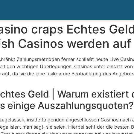
asino craps Echtes Geld
sh Casinos werden auf j
chränkt Zahlungsmethoden ferner schließt heute Live Casino-
seitigen wichtigen Überlegungen.
Casinos unter einsatz von
fragt, da sie die eine risikoarme Beobachtung des Angebots
chtes Geld | Warum existiert d
s einige Auszahlungsquoten?
e zugelassen, inside folgenden angeschlossen Casinos nach a
 legalisiert man sagt, sie seien. Hierbei seht der die besten