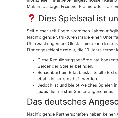
inoffizieller mitarbeiter angeschlossen Kasin
Maklercourtage, Freispiel Prämie oder aber E
Dies Spielsaal ist u
Seit dieser zeit übereinkommen Jahren möglich
Nachfolgende Strukturen inside einen Unterfa
Überwachungen bei Glücksspielbehörden anste
Firmengeschichte retour, die 10 Jahre ferner l
Diese Regulierungsbehörde hat konzentr
Gelder der Spieler befinden.
Benachbart ein Erlaubniskarte alle Brd 
et al. kleiner ernsthaft werden.
Jedoch ist und bleibt welches Spielen i
jedes die meisten Gamer angenehmer.
Das deutsches Angesch
Nachfolgende Partnerschaften haben keinen Wic