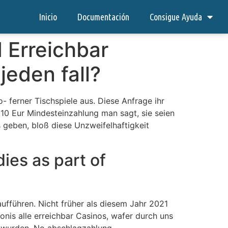
Inicio
Documentación
Consigue Ayuda
 Erreichbar
eden fall?
 ferner Tischspiele aus. Diese Anfrage ihr
 10 Eur Mindesteinzahlung man sagt, sie seien
 geben, bloß diese Unzweifelhaftigkeit
ies as part of
ufführen. Nicht früher als diesem Jahr 2021
 Bonis alle erreichbar Casinos, wafer durch uns