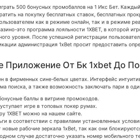
играть 500 бонусных промобаллов на 1 Икс Бет. Кажды
атить на покупку бесплатных ставок, бесплатных прок
льзователем как в режиме онлайн, так и в режиме ре
казино-это программа лояльности 1XBET, в которой игр
ого уровня. После успешной регистрации пользовател
ификации администрация 1xBet просит предоставить о
 Приложение От Бк 1xbet До П
н в фирменных сине-белых цветах. Интерфейс интуитивн
ема поиска, а также возможность заключать пари в оди
бонусные баллы в витрине промокодов.
уступает игре в топовых покер румах.
ру 1XBET можно на нашем сайте.
ьги в соответствии с правилами установленных услови
новые рабочие зеркала 1xBet, так как они блокируютс
 одном случае достаточно указать номер мобильного т