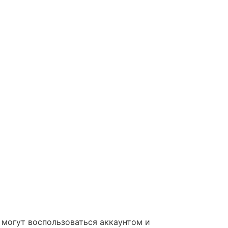
могут воспользоваться аккаунтом и