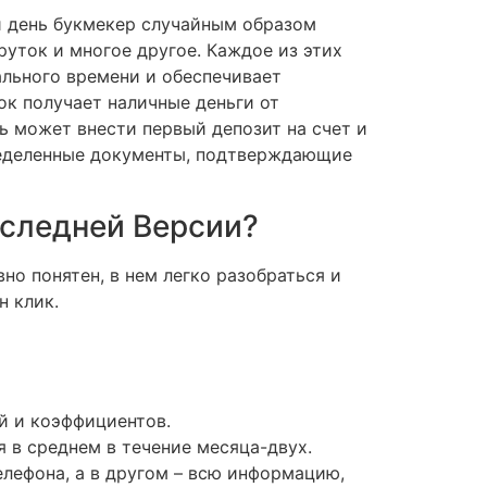
й день букмекер случайным образом
руток и многое другое. Каждое из этих
ального времени и обеспечивает
ок получает наличные деньги от
ь может внести первый депозит на счет и
пределенные документы, подтверждающие
оследней Версии?
о понятен, в нем легко разобраться и
н клик.
й и коэффициентов.
я в среднем в течение месяца-двух.
елефона, а в другом – всю информацию,