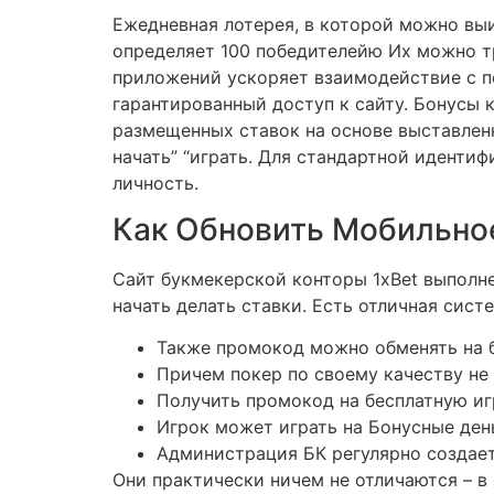
Ежедневная лотерея, в которой можно вы
определяет 100 победителейю Их можно тр
приложений ускоряет взаимодействие с по
гарантированный доступ к сайту. Бонусы 
размещенных ставок на основе выставленн
начать” “играть. Для стандартной идент
личность.
Как Обновить Мобильное
Сайт букмекерской конторы 1xBet выполне
начать делать ставки. Есть отличная сист
Также промокод можно обменять на 
Причем покер по своему качеству не 
Получить промокод на бесплатную иг
Игрок может играть на Бонусные ден
Администрация БК регулярно создает 
Они практически ничем не отличаются – в