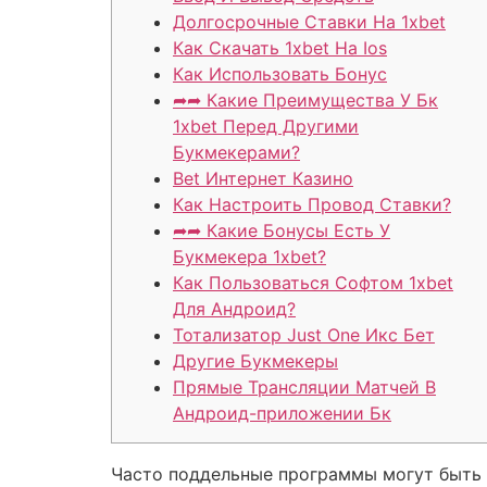
Долгосрочные Ставки На 1xbet
Как Скачать 1xbet На Ios
Как Использовать Бонус
➦➦ Какие Преимущества У Бк
1xbet Перед Другими
Букмекерами?
Bet Интернет Казино
Как Настроить Провод Ставки?
➦➦ Какие Бонусы Есть У
Букмекера 1xbet?
Как Пользоваться Софтом 1xbet
Для Андроид?
Тотализатор Just One Икс Бет
Другие Букмекеры
Прямые Трансляции Матчей В
Андроид-приложении Бк
Часто поддельные программы могут быть 