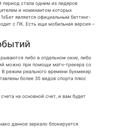
й период стала одним из лидеров
едителем и номинантом которых
К 1хБет является официальным беттинг-
ходит с ПК. Есть еще мобильная версия –
обытий
рываются либо в отдельном окне, либо
тий можно при помощи матч-трекера со
ю. В режим реального времени букмекер
тавлены более 35 видов спорта плюс
счета на основной счет, и вам будет
днако данное зеркало блокируется