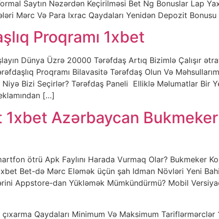
rmal Saytın Nəzərdən Keçirilməsi Bet Ng Bonuslar Lap Yaxş
ahələri Mərc Və Para Ixrac Qaydaları Yenidən Depozit Bonus
şlıq Proqramı 1xbet
layın Dünya Üzrə 20000 Tərəfdaş Artıq Bizimlə Çalışır ətr
rəfdaşlıq Proqramı Bilavasitə Tərəfdaş Olun Və Məhsullarım
r Niyə Bizi Seçirlər? Tərəfdaş Paneli Elliklə Məlumatlar Bir
Reklamından […]
t 1xbet Azərbaycan Bukmeker 
artfon ötrü Apk Faylını Harada Vurmaq Olar? Bukmeker Ko
ı 1xbet Bet-də Mərc Eləmək üçün şah Idman Növləri Yeni Ba
ərini Appstore-dan Yükləmək Mümkündürmü? Mobil Versiyad
 çıxarma Qaydaları Minimum Və Maksimum Tariflərmərclər 