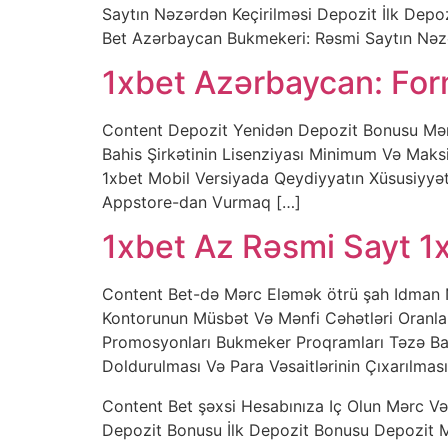
Saytın Nəzərdən Keçirilməsi Depozit İlk Depo
Bet Azərbaycan Bukmekeri: Rəsmi Saytın Nəz
1xbet Azərbaycan: For
Content Depozit Yenidən Depozit Bonusu Mər
Bahis Şirkətinin Lisenziyası Minimum Və Maksi
1xbet Mobil Versiyada Qeydiyyatın Xüsusiyyə
Appstore-dan Vurmaq […]
1xbet Az Rəsmi Sayt 1
Content Bet-də Mərc Eləmək ötrü şah Idman N
Kontorunun Müsbət Və Mənfi Cəhətləri Oranla
Promosyonları Bukmeker Proqramları Təzə Ba
Doldurulması Və Para Vəsaitlərinin Çıxarılması
Content Bet şəxsi Hesabınıza Iç Olun Mərc V
Depozit Bonusu İlk Depozit Bonusu Depozit