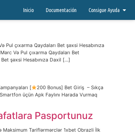
Inicio
Documentación
Consigue Ayuda
ə Pul çıxarma Qaydaları Bet şəxsi Hesabınıza
 Mərc Və Pul çıxarma Qaydaları Bet
Bet şəxsi Hesabınıza Daxil […]
Kampanyaları [
200 Bonus] Bet Giriş – Sıkça
zli Smartfon üçün Apk Faylını Harada Vurmaq
afatlara Pasportunuz
Maksimum Tariflərmərclər 1xbet Obrazli İlk