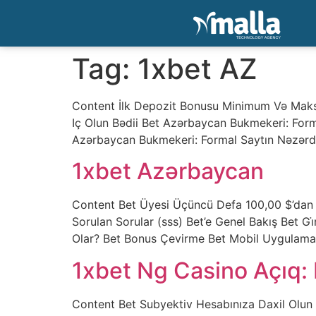
Tag:
1xbet AZ
Content İlk Depozit Bonusu Minimum Və Maks
Iç Olun Bədii Bet Azərbaycan Bukmekeri: Form
Azərbaycan Bukmekeri: Formal Saytın Nəzərdə
1xbet Azərbaycan
Content Bet Üyesi Üçüncü Defa 100,00 $’dan 
Sorulan Sorular (sss) Bet’e Genel Bakış Bet G
Olar? Bet Bonus Çevirme Bet Mobil Uygulama
1xbet Ng Casino Açıq:
Content Bet Subyektiv Hesabınıza Daxil Olun 