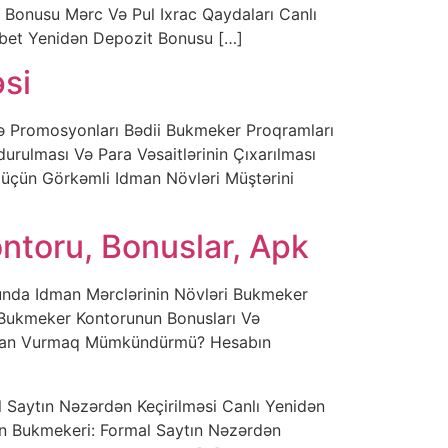
t Bonusu Mərc Və Pul Ixrac Qaydaları Canlı
bet Yenidən Depozit Bonusu […]
si
ə Promosyonları Bədii Bukmeker Proqramları
urulması Və Para Vəsaitlərinin Çıxarılması
 üçün Görkəmli Idman Növləri Müştərini
ntoru, Bonuslar, Apk
unda Idman Mərclərinin Növləri Bukmeker
 Bukmeker Kontorunun Bonusları Və
re-dan Vurmaq Mümkündürmü? Hesabın
 Saytın Nəzərdən Keçirilməsi Canlı Yenidən
n Bukmekeri: Formal Saytın Nəzərdən