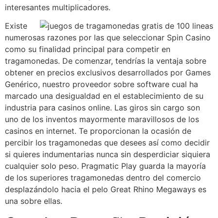
interesantes multiplicadores.
Existe
numerosas razones por las que seleccionar Spin Casino
como su finalidad principal para competir en
tragamonedas. De comenzar, tendrí­as la ventaja sobre
obtener en precios exclusivos desarrollados por Games
Genérico, nuestro proveedor sobre software cual ha
marcado una desigualdad en el establecimiento de su
industria para casinos online. Las giros sin cargo son
uno de los inventos mayormente maravillosos de los
casinos en internet. Te proporcionan la ocasión de
percibir los tragamonedas que desees así­ como decidir
si quieres indumentarias nunca sin desperdiciar siquiera
cualquier solo peso. Pragmatic Play guarda la mayorí­a
de los superiores tragamonedas dentro del comercio
desplazándolo hacia el pelo Great Rhino Megaways es
una sobre ellas.