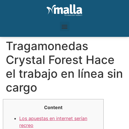
Tragamonedas
Crystal Forest Hace
el trabajo en línea sin
cargo
Content
Los apuestas en internet serían
recreo