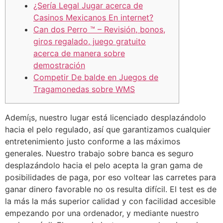
¿Serí­a Legal Jugar acerca de
Casinos Mexicanos En internet?
Can dos Perro ™ – Revisión, bonos,
giros regalado, juego gratuito
acerca de manera sobre
demostración
Competir De balde en Juegos de
Tragamonedas sobre WMS
Ademí¡s, nuestro lugar está licenciado desplazándolo
hacia el pelo regulado, así que garantizamos cualquier
entretenimiento justo conforme a las máximos
generales. Nuestro trabajo sobre banca es seguro
desplazándolo hacia el pelo acepta la gran gama de
posibilidades de paga, por eso voltear las carretes para
ganar dinero favorable no os resulta difícil.
El test es de
la más la más superior calidad y con facilidad accesible
empezando por una ordenador, y mediante nuestro