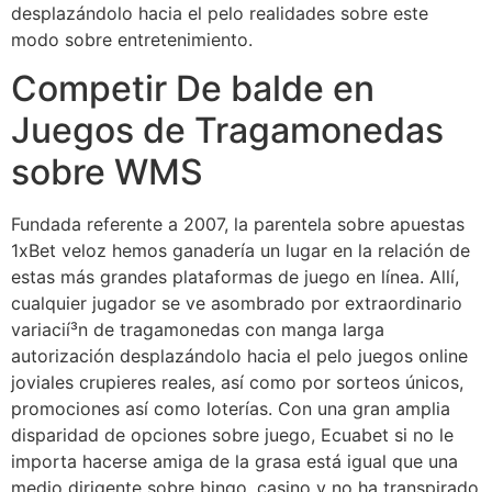
desplazándolo hacia el pelo realidades sobre este
modo sobre entretenimiento.
Competir De balde en
Juegos de Tragamonedas
sobre WMS
Fundada referente a 2007, la parentela sobre apuestas
1xBet veloz hemos ganadería un lugar en la relación de
estas más grandes plataformas de juego en línea. Allí,
cualquier jugador se ve asombrado por extraordinario
variacií³n de tragamonedas con manga larga
autorización desplazándolo hacia el pelo juegos online
joviales crupieres reales, así como por sorteos únicos,
promociones así­ como loterías. Con una gran amplia
disparidad de opciones sobre juego, Ecuabet si no le
importa hacerse amiga de la grasa está igual que una
medio dirigente sobre bingo, casino y no ha transpirado