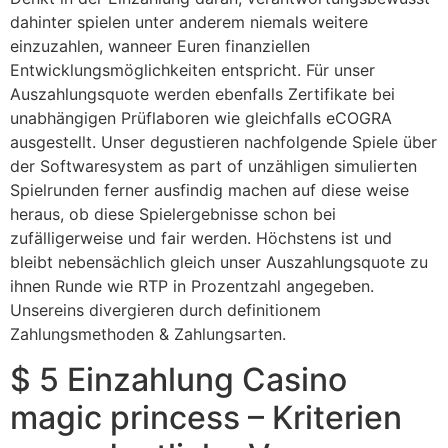
dahinter spielen unter anderem niemals weitere
einzuzahlen, wanneer Euren finanziellen
Entwicklungsmöglichkeiten entspricht. Für unser
Auszahlungsquote werden ebenfalls Zertifikate bei
unabhängigen Prüflaboren wie gleichfalls eCOGRA
ausgestellt. Unser degustieren nachfolgende Spiele über
der Softwaresystem as part of unzähligen simulierten
Spielrunden ferner ausfindig machen auf diese weise
heraus, ob diese Spielergebnisse schon bei
zufälligerweise und fair werden. Höchstens ist und
bleibt nebensächlich gleich unser Auszahlungsquote zu
ihnen Runde wie RTP in Prozentzahl angegeben.
Unsereins divergieren durch definitionem
Zahlungsmethoden & Zahlungsarten.
$ 5 Einzahlung Casino
magic princess – Kriterien