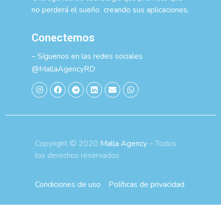
no perderá el sueño creando sus aplicaciones.
Conectemos
– Síguenos en las redes sociales
@MallaAgencyRD
Copyright © 2020
Malla Agency
– Todos
los derechos reservados
Condiciones de uso
Políticas de privacidad