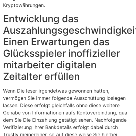
Kryptowährungen.
Entwicklung das
Auszahlungsgeschwindigkei
Einen Erwartungen das
Glücksspieler inoffizieller
mitarbeiter digitalen
Zeitalter erfüllen
Wenn Die leser irgendetwas gewonnen hatten,
vermögen Sie immer folgende Ausschüttung loslegen
lassen. Diese erfolgt gleichfalls ohne diese weitere
Gehabe von Informationen aufs Kontoverbindung, qua
dem Sie Die Einzahlung getätigt sehen. Nachfolgende
Verifizierung Ihrer Bankdetails erfolgt dabei durch
Trustly meinereiner, so auf diese weise Sie hierbei