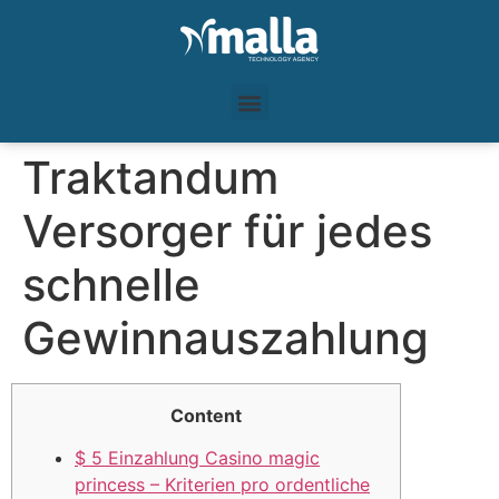
Traktandum
Versorger für jedes
schnelle
Gewinnauszahlung
Content
$ 5 Einzahlung Casino magic
princess – Kriterien pro ordentliche