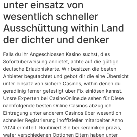
unter einsatz von
wesentlich schneller
Ausschüttung within Land
der dichter und denker
Falls du ihr Angeschlossen Kasino suchst, dies
Sofortüberweisung anbietet, achte auf die gültige
deutsche Erlaubniskarte. Wir besitzen die besten
Anbieter begutachtet und gebot dir die eine Übersicht
unter einsatz von sichere Casinos, within denen du
geradlinig ferner gefestigt über Fix einlösen kannst.
Unsre Experten bei CasinoOnline.de sehen für Diese
nachfolgende besten Online Casinos abzüglich
Eintragung unter anderem Casinos über wesentlich
schneller Registrierung inoffizieller mitarbeiter Anno
2024 ermittelt. Routiniert Sie bei keramiken präzis,
wafer verschiedenen Optionen Eltern haben unter