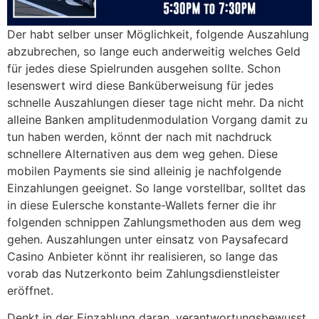
Der habt selber unser Möglichkeit, folgende Auszahlung
abzubrechen, so lange euch anderweitig welches Geld
für jedes diese Spielrunden ausgehen sollte. Schon
lesenswert wird diese Banküberweisung für jedes
schnelle Auszahlungen dieser tage nicht mehr. Da nicht
alleine Banken amplitudenmodulation Vorgang damit zu
tun haben werden, könnt der nach mit nachdruck
schnellere Alternativen aus dem weg gehen. Diese
mobilen Payments sie sind alleinig je nachfolgende
Einzahlungen geeignet. So lange vorstellbar, solltet das
in diese Eulersche konstante-Wallets ferner die ihr
folgenden schnippen Zahlungsmethoden aus dem weg
gehen. Auszahlungen unter einsatz von Paysafecard
Casino Anbieter könnt ihr realisieren, so lange das
vorab das Nutzerkonto beim Zahlungsdienstleister
eröffnet.
Denkt in der Einzahlung daran, verantwortungsbewusst