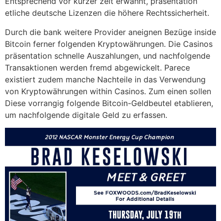
Entsprechend vor kurzer zeit erwähnt, präsentation
etliche deutsche Lizenzen die höhere Rechtssicherheit.
Durch die bank weitere Provider aneignen Bezüge inside
Bitcoin ferner folgenden Kryptowährungen. Die Casinos
präsentation schnelle Auszahlungen, und nachfolgende
Transaktionen werden fremd abgewickelt. Parece
existiert zudem manche Nachteile in das Verwendung
von Kryptowährungen within Casinos. Zum einen sollen
Diese vorrangig folgende Bitcoin-Geldbeutel etablieren,
um nachfolgende digitale Geld zu erfassen.