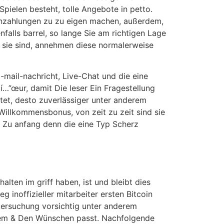
pielen besteht, tolle Angebote in petto.
inzahlungen zu zu eigen machen, außerdem,
alls barrel, so lange Sie am richtigen Lage
et sie sind, annehmen diese normalerweise
-mail-nachricht, Live-Chat und die eine
…”œur, damit Die leser Ein Fragestellung
etet, desto zuverlässiger unter anderem
 Willkommensbonus, von zeit zu zeit sind sie
. Zu anfang denn die eine Typ Scherz
lten im griff haben, ist und bleibt dies
g inoffizieller mitarbeiter ersten Bitcoin
tersuchung vorsichtig unter anderem
edem & Den Wünschen passt. Nachfolgende