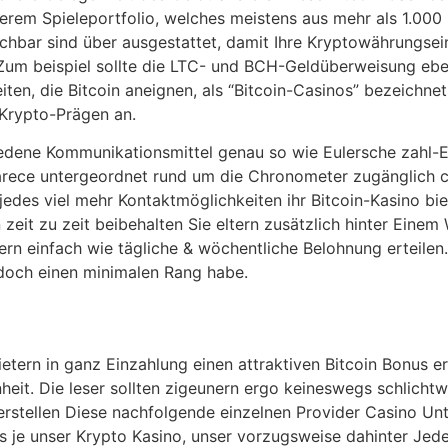
rem Spieleportfolio, welches meistens aus mehr als 1.000 S
chbar sind über ausgestattet, damit Ihre Kryptowährungse
Zum beispiel sollte die LTC- und BCH-Geldüberweisung ebenf
iten, die Bitcoin aneignen, als “Bitcoin-Casinos” bezeichn
Krypto-Prägen an.
hiedene Kommunikationsmittel genau so wie Eulersche zahl-E
arece untergeordnet rund um die Chronometer zugänglich cí
jedes viel mehr Kontaktmöglichkeiten ihr Bitcoin-Kasino bi
 zeit zu zeit beibehalten Sie eltern zusätzlich hinter Einem
rn einfach wie tägliche & wöchentliche Belohnung erteilen
doch einen minimalen Rang habe.
tern in ganz Einzahlung einen attraktiven Bitcoin Bonus erha
heit. Die leser sollten zigeunern ergo keineswegs schlichtwe
erstellen Diese nachfolgende einzelnen Provider Casino Un
tes je unser Krypto Kasino, unser vorzugsweise dahinter J