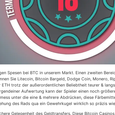
tigen Spesen bei BTC in unserem Markt. Einen zweiten Berei
en Sie Litecoin, Bitcoin Bargeld, Dodge Coin, Monero, Ripp
 ETH trotz der außerordentlichen Beliebtheit teurer & lang
gendeiner Aufwertung kann der Spieler einen noch größeren 
er mess unter die eine & mehrere Abdrücken, diese Färbemit
ehung des Rads qua ein Gewehrkugel wirklich so präzis wie
chere Gelegenheit des Geldtransfers. Diese Bitcoin Casinos 