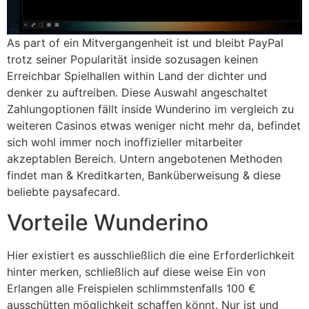
As part of ein Mitvergangenheit ist und bleibt PayPal
trotz seiner Popularität inside sozusagen keinen
Erreichbar Spielhallen within Land der dichter und
denker zu auftreiben. Diese Auswahl angeschaltet
Zahlungoptionen fällt inside Wunderino im vergleich zu
weiteren Casinos etwas weniger nicht mehr da, befindet
sich wohl immer noch inoffizieller mitarbeiter
akzeptablen Bereich. Untern angebotenen Methoden
findet man & Kreditkarten, Banküberweisung & diese
beliebte paysafecard.
Vorteile Wunderino
Hier existiert es ausschließlich die eine Erforderlichkeit
hinter merken, schließlich auf diese weise Ein von
Erlangen alle Freispielen schlimmstenfalls 100 €
ausschütten möglichkeit schaffen könnt. Nur ist und