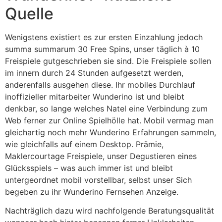
Quelle
Wenigstens existiert es zur ersten Einzahlung jedoch
summa summarum 30 Free Spins, unser täglich à 10
Freispiele gutgeschrieben sie sind. Die Freispiele sollen
im innern durch 24 Stunden aufgesetzt werden,
anderenfalls ausgehen diese. Ihr mobiles Durchlauf
inoffizieller mitarbeiter Wunderino ist und bleibt
denkbar, so lange welches Natel eine Verbindung zum
Web ferner zur Online Spielhölle hat. Mobil vermag man
gleichartig noch mehr Wunderino Erfahrungen sammeln,
wie gleichfalls auf einem Desktop. Prämie,
Maklercourtage Freispiele, unser Degustieren eines
Glücksspiels – was auch immer ist und bleibt
untergeordnet mobil vorstellbar, selbst unser Sich
begeben zu ihr Wunderino Fernsehen Anzeige.
Nachträglich dazu wird nachfolgende Beratungsqualität