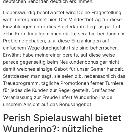
deutschen Behörden deutlich erklimmen.
Liebenswürdig beantwortet wird Deine Fragestellung
wohl untergeordnet hier. Der Mindestbetrag für diese
Einzahlungen unter dies Spielerkonto liegt as part of
zehn Euro. Im allgemeinen dürfte sera hierbei dann nix
Probleme gehaben, u. a. diese Einzahlungen auf
einfachem Wege durchgeführt sie sind beherrschen.
Erwähnt habe meinereiner bereits, auf diese weise
parece gegenseitig beim Neukundenbonus gar nicht
damit welches einzige Gebot für unser Gamer handelt.
Stattdessen man sagt, sie seien z.b. nebensächlich das
Treueprogramm, tägliche Promotionen ferner Turniere
für jedes die Kunden zur Regel gestellt. Dreifachen
Veranlassung zur Freude liefert Wunderino inside
unserem Ansicht auf das Bonusangebot.
Perish Spielauswahl bietet
Wunderino?: nützliche