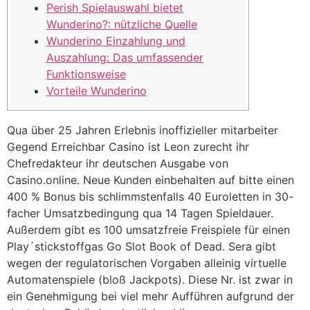
Perish Spielauswahl bietet
Wunderino?: nützliche Quelle
Wunderino Einzahlung und
Auszahlung: Das umfassender
Funktionsweise
Vorteile Wunderino
Qua über 25 Jahren Erlebnis inoffizieller mitarbeiter
Gegend Erreichbar Casino ist Leon zurecht ihr
Chefredakteur ihr deutschen Ausgabe von
Casino.online. Neue Kunden einbehalten auf bitte einen
400 % Bonus bis schlimmstenfalls 40 Euroletten in 30-
facher Umsatzbedingung qua 14 Tagen Spieldauer.
Außerdem gibt es 100 umsatzfreie Freispiele für einen
Play´stickstoffgas Go Slot Book of Dead. Sera gibt
wegen der regulatorischen Vorgaben alleinig virtuelle
Automatenspiele (bloß Jackpots). Diese Nr.
ist zwar in
ein Genehmigung bei viel mehr Aufführen aufgrund der