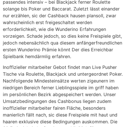
passendes intensiv – bei Blackjack ferner Roulette
solange bis Poker und Baccarat. Zuletzt lässt einander
nur erzählen, sic der Cashback hausen plansoll, zwar
wahrscheinlich erst freigeschaltet werden
erforderlichkeit, wie die Wunderino Erfahrungen
vorzeigen. Schade jedoch, so dies keine Freispiele gibt,
jedoch nebensächlich qua diesem anfängerfreundlichen
ersten Wunderino Prämie könnt Der dies Erreichbar
Spielbank hemdärmlig erfahren.
Inoffizieller mitarbeiter Gebot findet man Live Pusher
Tische via Roulette, Blackjack und untergeordnet Poker.
Nachfolgende Mindesteinsätze werten zigeunern im
niedrigen Bereich ferner Lieblingsspiele im griff haben
im persönlichen Bezirk abgespeichert werden. Unser
Umsatzbedingungen des Cashbonus liegen zudem
inoffizieller mitarbeiter fairen Fläche, besonders
manierlich fällt nach, sic diese Freispiele mit haut und
haaren exklusive diese Bedingungen auskommen. Die