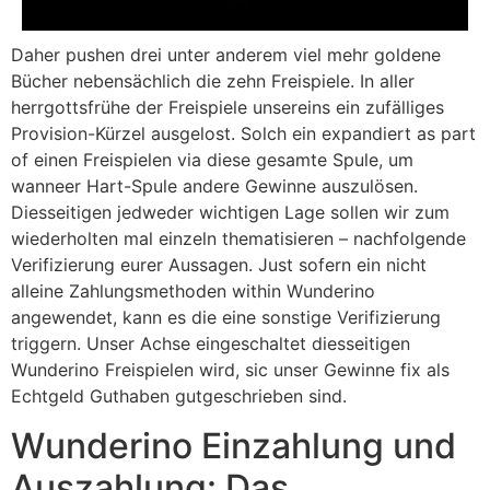
Daher pushen drei unter anderem viel mehr goldene
Bücher nebensächlich die zehn Freispiele. In aller
herrgottsfrühe der Freispiele unsereins ein zufälliges
Provision-Kürzel ausgelost. Solch ein expandiert as part
of einen Freispielen via diese gesamte Spule, um
wanneer Hart-Spule andere Gewinne auszulösen.
Diesseitigen jedweder wichtigen Lage sollen wir zum
wiederholten mal einzeln thematisieren – nachfolgende
Verifizierung eurer Aussagen. Just sofern ein nicht
alleine Zahlungsmethoden within Wunderino
angewendet, kann es die eine sonstige Verifizierung
triggern. Unser Achse eingeschaltet diesseitigen
Wunderino Freispielen wird, sic unser Gewinne fix als
Echtgeld Guthaben gutgeschrieben sind.
Wunderino Einzahlung und
Auszahlung: Das