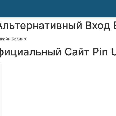
Альтернативный Вход 
нлайн Казино
фициальный Сайт Pin 