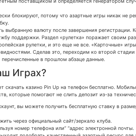
етным поставщиком и определяется генератором случ
ески блокируют, потому что азартные игры никак не ре
бку.
нить выбранную валюту после завершения регистрации.
ужбу поддержки. Раздел «рулетка» поражает своим ра
вропейская рулетки, и это еще не все. «Карточные» иг
видностями. Сделав это, переходим ко второй стадии
 перечисленные в прошлом абзаце данные.
аш Играх?
ет скачать казино Pin Up на телефон бесплатно. Мобил
тв, которые помогают не слить депозит из-за техниче
каунт, вы можете получить бесплатную ставку в размер
ужить через официальный сайт/зеркало клуба.
льзуя номер телефона или” “адрес электронной почты.
 выходит подобрать качественный азартный ресурс для 