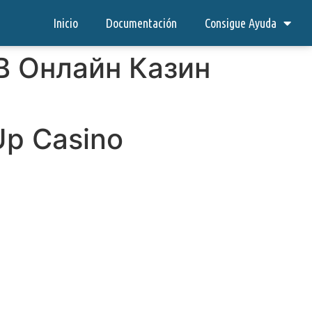
Inicio
Documentación
Consigue Ayuda
В Онлайн Казин
Up Casino