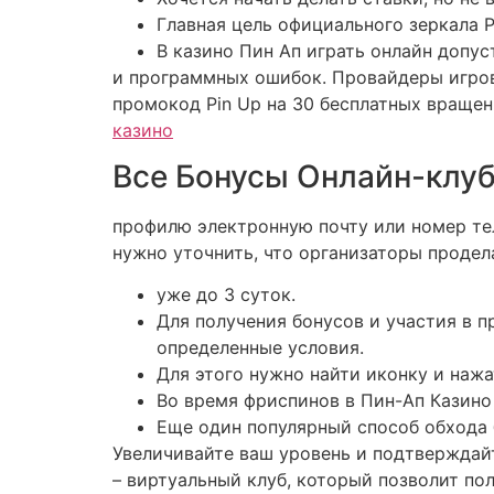
Главная цель официального зеркала 
В казино Пин Ап играть онлайн допус
и программных ошибок. Провайдеры игров
промокод Pin Up на 30 бесплатных вращен
казино
Все Бонусы Онлайн-клуб
профилю электронную почту или номер тел
нужно уточнить, что организаторы проде
уже до 3 суток.
Для получения бонусов и участия в 
определенные условия.
Для этого нужно найти иконку и нажа
Во время фриспинов в Пин-Ап Казино
Еще один популярный способ обхода 
Увеличивайте ваш уровень и подтверждайт
– виртуальный клуб, который позволит по