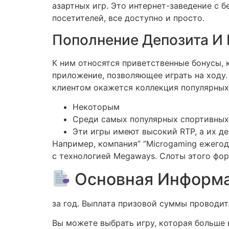
азартных игр. Это интернет-заведение с 
посетителей, все доступно и просто.
Пополнение Депозита И 
К ним относятся приветственные бонусы, 
приложение, позволяющее играть на ходу.
клиентом окажется коллекция популярных 
Некоторым
Среди самых популярных спортивных 
Эти игры имеют высокий RTP, а их д
Например, компания” “Microgaming ежего
с технологией Megaways. Слоты этого фо
Основная Информа
за год. Выплата призовой суммы проводит
Вы можете выбрать игру, которая больше 