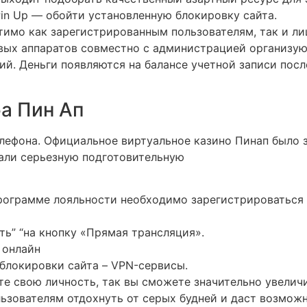
Pin Up — обойти установленную блокировку сайта.
тимо как зарегистрированным пользователям, так и ли
ых аппаратов совместно с администрацией организуют
ий. Деньги появляются на балансе учетной записи пос
а Пин Ап
ефона. Официальное виртуальное казино Пинап было з
лали серьезную подготовительную
программе лояльности необходимо зарегистрироваться 
ть” “на кнопку «Прямая трансляция».
 онлайн
блокировки сайта – VPN-сервисы.
е свою личность, так вы сможете значительно увеличит
льзователям отдохнуть от серых будней и даст возмож