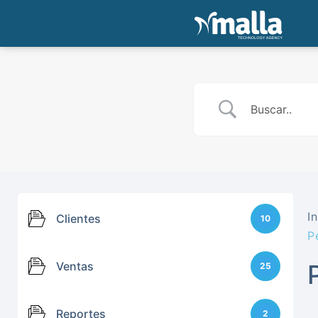
In
Clientes
10
P
Ventas
25
Reportes
2