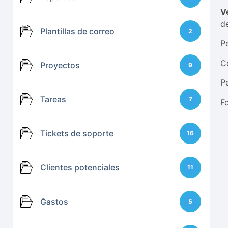
V
d
Plantillas de correo
2
P
C
Proyectos
9
P
Tareas
7
F
Tickets de soporte
16
Clientes potenciales
11
Gastos
5