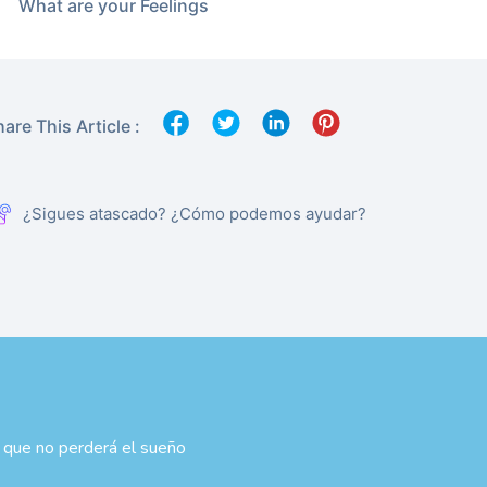
What are your Feelings
are This Article :
¿Sigues atascado? ¿Cómo podemos ayudar?
 que no perderá el sueño