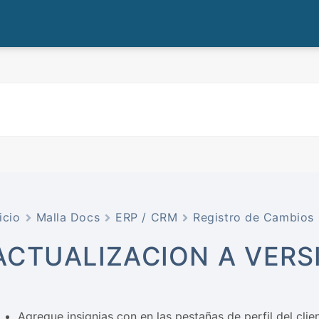
icio
Malla Docs
ERP / CRM
Registro de Cambios
ACTUALIZACION A VERSI
Agregue insignias con en las pestañas de perfil del clien