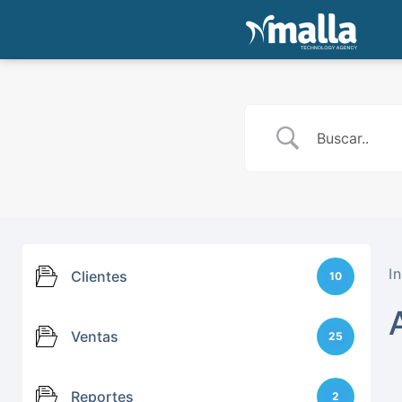
In
Clientes
10
Ventas
25
Reportes
2